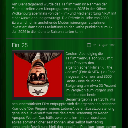
Am Dienstagabend wurde das Talflimmern im Rahmen der
Feierlichkeiten zum Kinoprogrammpreis 2025 in der Kölner
Wolkenburg abermals von der Film- und Medienstiftung NRW mit
einer Auszeichnung gewürdigt. Die Prämie in Höhe von 2000
Euro wird nun in anstehende Modernisierungsmaßnahmen
investiert, damit das Freiluftkino an der Gathe pünktlich zum 17.
Juli 2026 in die nächste Saison starten kann.
Fin '25
31. August 2025
Gestern Abend ging die
Talflimmern-Saison 2025 mit
einer Preview des
argentinischen Films "Kill the
Jockey" (Foto
©
MFA+) zu Ende.
Insgesamt kamen rund 3500
Gäste - eine deutliche
Steigerung um etwa 20 Prozent
im Vergleich zum Vorjahr und
überdies das beste
Gesamtergebnis seit 2019. Als
besucherstärkster Film entpuppte sich die argentinisch-britische
Komödie "Der Pinguin meines Lebens", deren Zusatzvorstellung
genauso ausverkauft war wie das erste Screening im Regen.
Apropos Wetter: Das hätte zwar vor allem im Juli durchaus
etwas sommerlicher sein können, aber selbst hartnäckig
anhaltende Bewölkung hielt das kinoaffine Publikum kaum davon