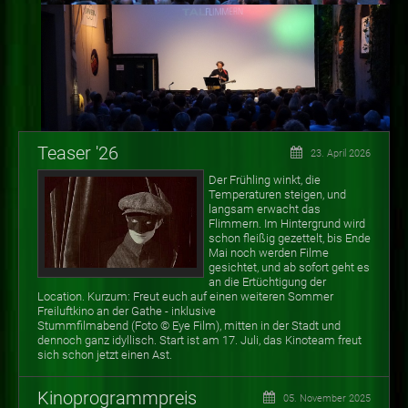
Teaser '26
23. April 2026
Der Frühling winkt, die
Temperaturen steigen, und
langsam erwacht das
Flimmern. Im Hintergrund wird
schon fleißig gezettelt, bis Ende
Mai noch werden Filme
gesichtet, und ab sofort geht es
an die Ertüchtigung der
Location. Kurzum: Freut euch auf einen weiteren Sommer
Freiluftkino an der Gathe - inklusive
Stummfilmabend (Foto
©
Eye Film), mitten in der Stadt und
dennoch ganz idyllisch. Start ist am 17. Juli, das Kinoteam freut
sich schon jetzt einen Ast.
Kinoprogrammpreis
05. November 2025