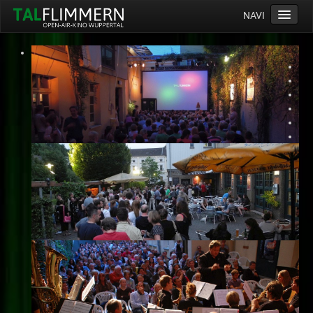
NAVI
Home
Programm
Service
Ticketinfos
Ort
Anreise
Wetter
Kinogutschein
Konzept
Archiv
Kontakt