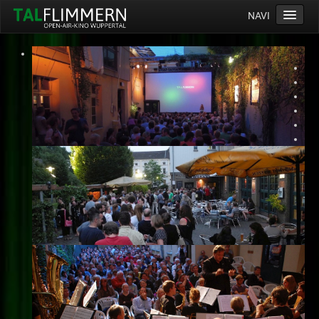
NAVI
Home
Programm
Service
Ticketinfos
Ort
Anreise
Wetter
Kinogutschein
Konzept
Archiv
Kontakt