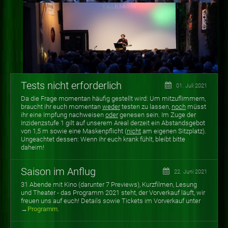
Tests nicht erforderlich
01. Juli 2021
Da die Frage momentan häufig gestellt wird: Um mitzuflimmern,
braucht ihr euch momentan
weder
testen zu lassen,
noch
müsst
ihr eine Impfung nachweisen
oder
genesen sein. Im Zuge der
Inzidenzstufe 1 gilt auf unserem Areal derzeit ein Abstandsgebot
von 1,5 m sowie eine Maskenpflicht (
nicht
am eigenen Sitzplatz).
Ungeachtet dessen: Wenn ihr euch krank fühlt, bleibt bitte
daheim!
Saison im Anflug
22. Juni 2021
31 Abende mit Kino (darunter 7 Previews), Kurzfilmen, Lesung
und Theater - das Programm 2021 steht, der Vorverkauf läuft, wir
freuen uns auf euch! Details sowie Tickets im Vorverkauf unter
→
Programm
.