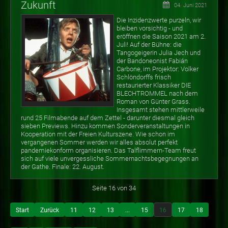
Zukunft
04. Juni 2021
Die Inzidenzwerte purzeln, wir
bleiben vorsichtig - und
eröffnen die Saison 2021 am 2.
Juli! Auf der Bühne: die
Tangogeigerin Julia Jech und
der Bandoneonist Fabián
Carbone, im Projektor: Volker
Schlöndorffs frisch
restaurierter Klassiker DIE
BLECHTROMMEL nach dem
Roman von Günter Grass.
Insgesamt stehen mittlerweile
rund 25 Filmabende auf dem Zettel - darunter diesmal gleich
sieben Previews. Hinzu kommen Sonderveranstaltungen in
Kooperation mit der Freien Kulturszene. Wie schon im
vergangenen Sommer werden wir alles absolut perfekt
pandemiekonform organisieren. Das Talflimmern-Team freut
sich auf viele unvergessliche Sommernachtsbegegnungen an
der Gathe. Finale: 22. August.
Seite 16 von 34
Start
Zurück
11
12
13
...
15
16
17
18