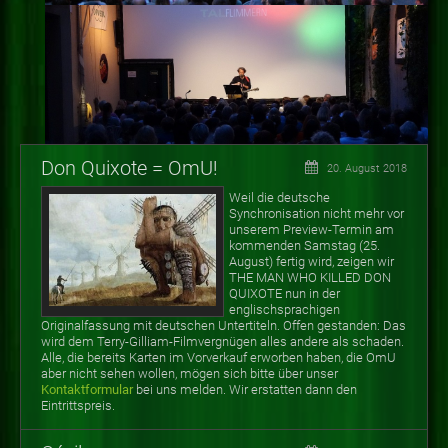
Don Quixote = OmU!
20. August 2018
Weil die deutsche
Synchronisation nicht mehr vor
unserem Preview-Termin am
kommenden Samstag (25.
August) fertig wird, zeigen wir
THE MAN WHO KILLED DON
QUIXOTE nun in der
englischsprachigen
Originalfassung mit deutschen Untertiteln. Offen gestanden: Das
wird dem Terry-Gilliam-Filmvergnügen alles andere als schaden.
Alle, die bereits Karten im Vorverkauf erworben haben, die OmU
aber nicht sehen wollen, mögen sich bitte über unser
Kontaktformular
bei uns melden. Wir erstatten dann den
Eintrittspreis.