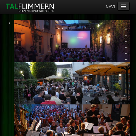
NAVI
Home
Programm
Service
Ticketinfos
Ort
Anreise
Wetter
Kinogutschein
Konzept
Archiv
Kontakt