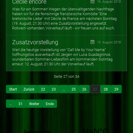
Cécile encore
16. August 2018
Was für ein Sommer! Wegen der überwältigenden Nachfrage
haben wir für die feinsinnige französische Komödie "Eine
bretonische Liebe" mit Cécile de France am nächsten Sonntag
(19. August, 21:30 Uhr) eine Zusatzvorstellung angesetzt.
Rotwein vorhanden, Vorverkauf läuft - wir freuen uns auf euch.
Zusatzvorstellung
10. August 2018
Weil die heutige Vorstellung von "Call Me by Your Name"
hoffnungslos ausverkauft ist, zeigen wir Luca Guadagninos
wunderbaren Sommer-Liebesfilm am kommenden Sonntag
erneut: 12. August, 21:30 Uhr, der Vorverkauf läuft.
Seite 27 von 34
Start
Zurück
22
23
...
25
26
27
28
29
...
31
Weiter
Ende