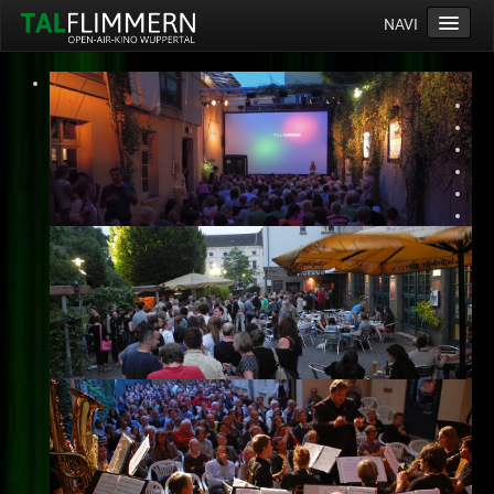
NAVI
Home
Programm
Service
Ticketinfos
Ort
Anreise
Wetter
Kinogutschein
Konzept
Archiv
Kontakt