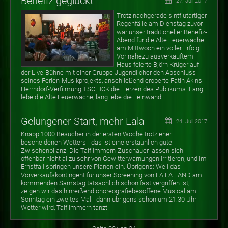
Benefiz geglückt
27. Juli 2017
Trotz nachgerade sintflutartiger
Regenfälle am Dienstag zuvor
war unser traditioneller Benefiz-
Abend für die Alte Feuerwache
am Mittwoch ein voller Erfolg.
Vor nahezu ausverkauftem
Haus feierte Björn Krüger auf
der Live-Bühne mit einer Gruppe Jugendlicher den Abschluss
seines Ferien-Musikprojekts, anschließend eroberte Fatih Akins
Herrndorf-Verfilmung TSCHICK die Herzen des Publikums. Lang
lebe die Alte Feuerwache, lang lebe die Leinwand!
Gelungener Start, mehr Lala
24. Juli 2017
Knapp 1000 Besucher in der ersten Woche trotz eher
bescheidenen Wetters - das ist eine erstaunlich gute
Zwischenbilanz. Die Talflimmern-Zuschauer lassen sich
offenbar nicht allzu sehr von Gewitterwarnungen irritieren, und im
Ernstfall springen unsere Planen ein. Übrigens: Weil das
Vorverkaufskontingent für unser Screening von LA LA LAND am
kommenden Samstag tatsächlich schon fast vergriffen ist,
zeigen wir das hinreißend choreografiebesoffene Musical am
Sonntag ein zweites Mal - dann übrigens schon um 21:30 Uhr!
Wetter wird, Talflimmern tanzt.