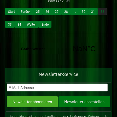
Seite 32 von 34
Start
Zurück
25
26
27
28
...
30
31
32
33
34
Weiter
Ende
Newsletter-Service
Unser Newsletter wird während der laufenden Saison nicht