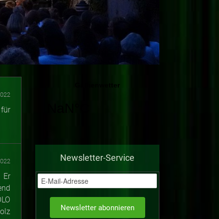
2022
für
Newsletter-Service
2022
 Er
end
OLO
olz