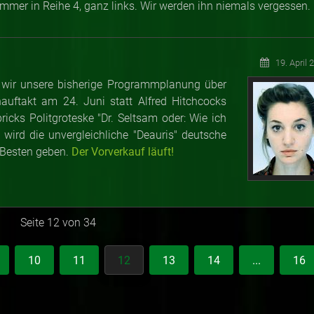
mmer in Reihe 4, ganz links. Wir werden ihn niemals vergessen.
19. April 
 wir unsere bisherige Programmplanung über
ftakt am 24. Juni statt Alfred Hitchcocks
icks Politgroteske "Dr. Seltsam oder: Wie ich
 wird die unvergleichliche "Deauris" deutsche
 Besten geben.
Der Vorverkauf läuft!
Seite 12 von 34
10
11
12
13
14
...
16