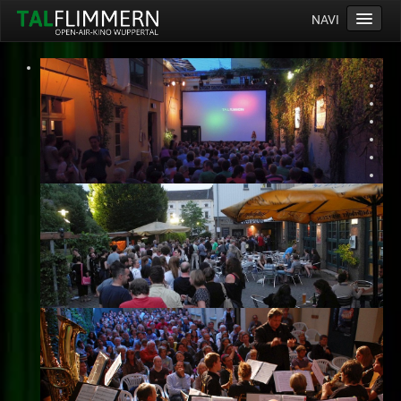
NAVI
Home
Programm
Service
Ticketinfos
Ort
Anreise
Wetter
Kinogutschein
Konzept
Archiv
Kontakt