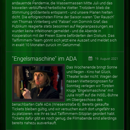
andauernde Pandemie, die Wassermassen Mitte Juli und das
bisweilen verblüffend herbstliche Wetter. Trotzdem blieb die
Stimmung größtenteils entspannt - und unsere Planen hielten
dicht. Die erfolgreichsten Filme der Saison waren "Der Rausch"
von Thomas Vinterberg und "Fabian" von Dominik Graf, das
Publikum reagierte stets besonnen auf Regelanpassungen, es
wurden keine Infektionen gemeldet - und die Abende in
Kooperation mit der Freien Szene beförderten den Diskurs. Das
Talflimmern-Team gönnt sich jetzt eine Auszeit und meldet sich
in exakt 10 Monaten zurück im Getümmel.
"Engelsmaschine" im ADA
19. August 2021
Das Wochenende bringt Sonne
und Regen - Kino hat Glück,
Theater leider nicht: Wegen der
nassen Wetterprognosen für
Sonntag verlegen wir Torsten
Krugs "Engelsmaschine" mit
Julia Wolff auf die INSEL-Bühne
im Obergeschoss des
benachbarten Café ADA (Wiesenstraße 6). Bereits gekaufte
Tickets bleiben gültig, und wir versuchen euch dort ungefähr so
zu platzieren, wie ihr es laut Talflimmern-Sitzplan geordert habt.
Tickets dafür gibt es noch genug, die Filmabende sind allerdings
bereits nahezu ausverkauft.