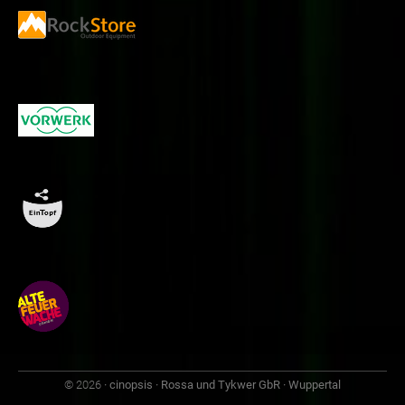
© 2026
· cinopsis · Rossa und Tykwer GbR · Wuppertal