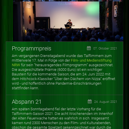
Programmpreis
07. Oktober 2021
Am vergangenen Dienstagabend wurde das Talflimmern zum
mittlerweile 17. Mal in Folge von der
Film- und Medienstiftung
NRW
für sein "herausragendes Filmprogramm" ausgezeichnet.
Die ausgeschüttete Prämie (6000 Euro) ist ein wichtiger
Baustein für die kommende Saison, die am 24. Juni 2022 mit
dem Hitchcock-Klassiker "Über den Dächern von Nizza" eröffnet
wird - und hoffentlich ohne Pandemie-Einschränkungen
stattfinden kann.
Abspann 21
24. August 2021
Am späten Sonntagabend fiel der letzte Vorhang für die
Talflimmern-Saison 2021. Die acht Wochenenden im Innenhof
der Alten Feuerwache hatten es wahrlich in sich. Insgesamt
kamen rund 2300 Menschen zu den Film- und Kulturabenden,
obschon die gesamte Spielzeit gekennzeichnet war durch die