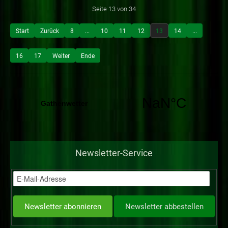
Seite 13 von 34
Start
Zurück
8
...
10
11
12
13
14
...
16
17
Weiter
Ende
Newsletter-Service