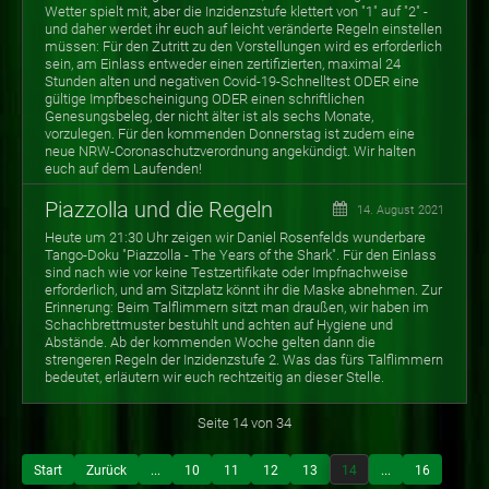
Wetter spielt mit, aber die Inzidenzstufe klettert von "1" auf "2" -
und daher werdet ihr euch auf leicht veränderte Regeln einstellen
müssen: Für den Zutritt zu den Vorstellungen wird es erforderlich
sein, am Einlass entweder einen zertifizierten, maximal 24
Stunden alten und negativen Covid-19-Schnelltest ODER eine
gültige Impfbescheinigung ODER einen schriftlichen
Genesungsbeleg, der nicht älter ist als sechs Monate,
vorzulegen. Für den kommenden Donnerstag ist zudem eine
neue NRW-Coronaschutzverordnung angekündigt. Wir halten
euch auf dem Laufenden!
Piazzolla und die Regeln
14. August 2021
Heute um 21:30 Uhr zeigen wir Daniel Rosenfelds wunderbare
Tango-Doku "Piazzolla - The Years of the Shark". Für den Einlass
sind nach wie vor keine Testzertifikate oder Impfnachweise
erforderlich, und am Sitzplatz könnt ihr die Maske abnehmen. Zur
Erinnerung: Beim Talflimmern sitzt man draußen, wir haben im
Schachbrettmuster bestuhlt und achten auf Hygiene und
Abstände. Ab der kommenden Woche gelten dann die
strengeren Regeln der Inzidenzstufe 2. Was das fürs Talflimmern
bedeutet, erläutern wir euch rechtzeitig an dieser Stelle.
Seite 14 von 34
Start
Zurück
...
10
11
12
13
14
...
16