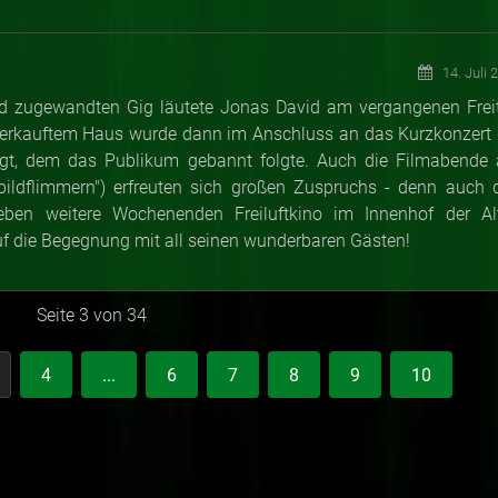
14. Juli 
 zugewandten Gig läutete Jonas David am vergangenen Frei
verkauftem Haus wurde dann im Anschluss an das Kurzkonzert 
zeigt, dem das Publikum gebannt folgte. Auch die Filmabende
bildflimmern") erfreuten sich großen Zuspruchs - denn auch 
eben weitere Wochenenden Freiluftkino im Innenhof der Al
uf die Begegnung mit all seinen wunderbaren Gästen!
Seite 3 von 34
4
...
6
7
8
9
10