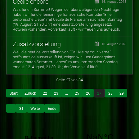
Cécile encore
16. August 2018
Was für ein Sommer! Wegen der überwältigenden Nachfrage
haben wir für die feinsinnige französische Komödie "Eine
bretonische Liebe" mit Cécile de France am nächsten Sonntag
(19. August, 21:30 Uhr) eine Zusatzvorstellung angesetzt.
Rotwein vorhanden, Vorverkauf läuft - wir freuen uns auf euch.
Zusatzvorstellung
10. August 2018
Weil die heutige Vorstellung von "Call Me by Your Name"
hoffnungslos ausverkauft ist, zeigen wir Luca Guadagninos
wunderbaren Sommer-Liebesfilm am kommenden Sonntag
erneut: 12. August, 21:30 Uhr, der Vorverkauf läuft.
Seite 27 von 34
Start
Zurück
22
23
...
25
26
27
28
29
...
31
Weiter
Ende