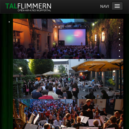
NAVI
Home
Programm
Service
Ticketinfos
Ort
Anreise
Wetter
Kinogutschein
Konzept
Archiv
Kontakt