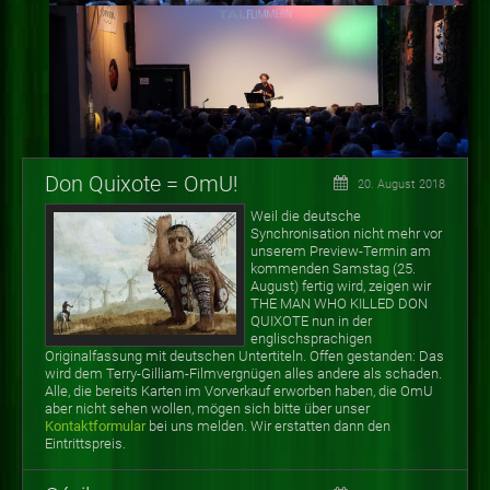
Don Quixote = OmU!
20. August 2018
Weil die deutsche
Synchronisation nicht mehr vor
unserem Preview-Termin am
kommenden Samstag (25.
August) fertig wird, zeigen wir
THE MAN WHO KILLED DON
QUIXOTE nun in der
englischsprachigen
Originalfassung mit deutschen Untertiteln. Offen gestanden: Das
wird dem Terry-Gilliam-Filmvergnügen alles andere als schaden.
Alle, die bereits Karten im Vorverkauf erworben haben, die OmU
aber nicht sehen wollen, mögen sich bitte über unser
Kontaktformular
bei uns melden. Wir erstatten dann den
Eintrittspreis.