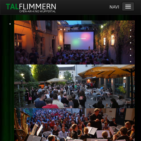
NAVI
Home
Programm
Service
Ticketinfos
Ort
Anreise
Wetter
Kinogutschein
Konzept
Archiv
Kontakt