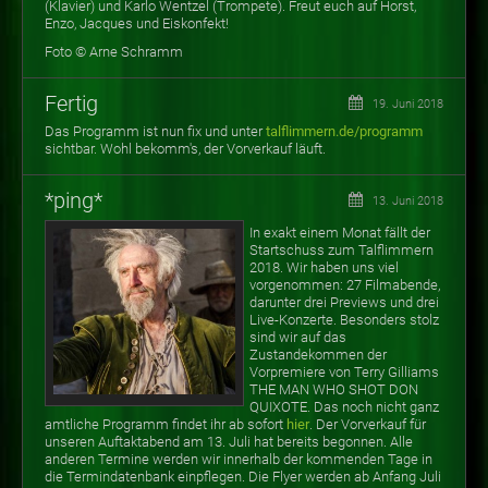
(Klavier) und Karlo Wentzel (Trompete). Freut euch auf Horst,
Enzo, Jacques und Eiskonfekt!
Foto © Arne Schramm
Fertig
19. Juni 2018
Das Programm ist nun fix und unter
talflimmern.de/programm
sichtbar. Wohl bekomm's, der Vorverkauf läuft.
*ping*
13. Juni 2018
In exakt einem Monat fällt der
Startschuss zum Talflimmern
2018. Wir haben uns viel
vorgenommen: 27 Filmabende,
darunter drei Previews und drei
Live-Konzerte. Besonders stolz
sind wir auf das
Zustandekommen der
Vorpremiere von Terry Gilliams
THE MAN WHO SHOT DON
QUIXOTE. Das noch nicht ganz
amtliche Programm findet ihr ab sofort
hier
. Der Vorverkauf für
unseren Auftaktabend am 13. Juli hat bereits begonnen. Alle
anderen Termine werden wir innerhalb der kommenden Tage in
die Termindatenbank einpflegen. Die Flyer werden ab Anfang Juli