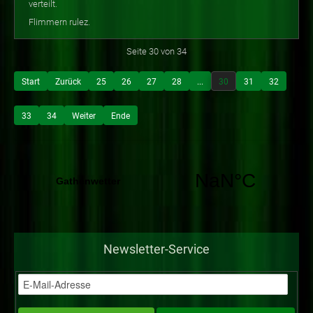
verteilt.
Flimmern rulez.
Seite 30 von 34
Start
Zurück
25
26
27
28
...
30
31
32
33
34
Weiter
Ende
Newsletter-Service