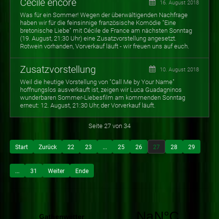
Cécile encore
16. August 2018
Was für ein Sommer! Wegen der überwältigenden Nachfrage
haben wir für die feinsinnige französische Komödie "Eine
bretonische Liebe" mit Cécile de France am nächsten Sonntag
(19. August, 21:30 Uhr) eine Zusatzvorstellung angesetzt.
Rotwein vorhanden, Vorverkauf läuft - wir freuen uns auf euch.
Zusatzvorstellung
10. August 2018
Weil die heutige Vorstellung von "Call Me by Your Name"
hoffnungslos ausverkauft ist, zeigen wir Luca Guadagninos
wunderbaren Sommer-Liebesfilm am kommenden Sonntag
erneut: 12. August, 21:30 Uhr, der Vorverkauf läuft.
Seite 27 von 34
Start
Zurück
22
23
...
25
26
27
28
29
...
31
Weiter
Ende