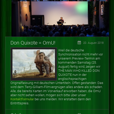
Don Quixote = OmU!
20. August 2018
Weil die deutsche
Synchronisation nicht mehr vor
unserem Preview-Termin am
kommenden Samstag (25.
August) fertig wird, zeigen wir
THE MAN WHO KILLED DON
QUIXOTE nun in der
englischsprachigen
Originalfassung mit deutschen Untertiteln. Offen gestanden: Das
wird dem Terry-Gilliam-Filmvergnügen alles andere als schaden.
Alle, die bereits Karten im Vorverkauf erworben haben, die OmU
aber nicht sehen wollen, mögen sich bitte über unser
Kontaktformular
bei uns melden. Wir erstatten dann den
Eintrittspreis.