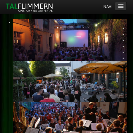
NAVI
Home
Programm
Service
Ticketinfos
Ort
Anreise
Wetter
Kinogutschein
Konzept
Archiv
Kontakt