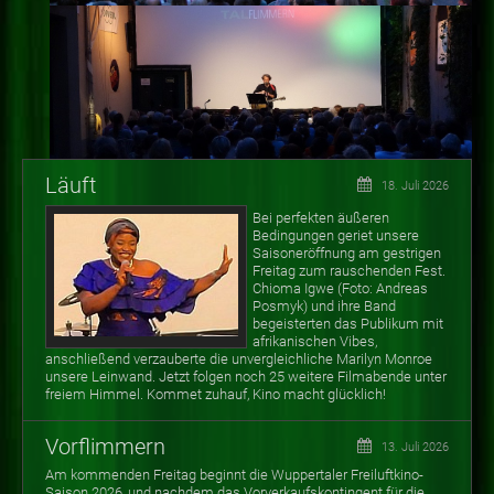
Läuft
18. Juli 2026
Bei perfekten äußeren
Bedingungen geriet unsere
Saisoneröffnung am gestrigen
Freitag zum rauschenden Fest.
Chioma Igwe (Foto: Andreas
Posmyk) und ihre Band
begeisterten das Publikum mit
afrikanischen Vibes,
anschließend verzauberte die unvergleichliche Marilyn Monroe
unsere Leinwand. Jetzt folgen noch 25 weitere Filmabende unter
freiem Himmel. Kommet zuhauf, Kino macht glücklich!
Vorflimmern
13. Juli 2026
Am kommenden Freitag beginnt die Wuppertaler Freiluftkino-
Saison 2026, und nachdem das Vorverkaufskontingent für die