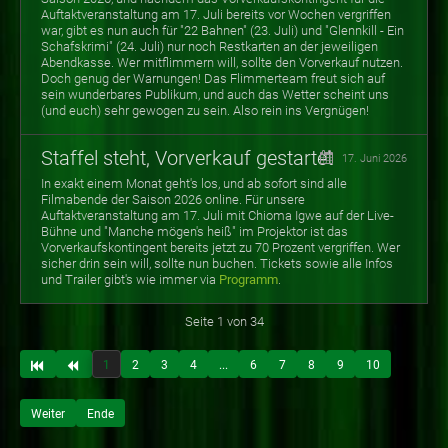
Auftaktveranstaltung am 17. Juli bereits vor Wochen vergriffen
war, gibt es nun auch für "22 Bahnen" (23. Juli) und "Glennkill - Ein
Schafskrimi" (24. Juli) nur noch Restkarten an der jeweiligen
Abendkasse. Wer mitflimmern will, sollte den Vorverkauf nutzen.
Doch genug der Warnungen! Das Flimmerteam freut sich auf
sein wunderbares Publikum, und auch das Wetter scheint uns
(und euch) sehr gewogen zu sein. Also rein ins Vergnügen!
Staffel steht, Vorverkauf gestartet
17. Juni 2026
In exakt einem Monat geht's los, und ab sofort sind alle
Filmabende der Saison 2026 online. Für unsere
Auftaktveranstaltung am 17. Juli mit Chioma Igwe auf der Live-
Bühne und "Manche mögen's heiß" im Projektor ist das
Vorverkaufskontingent bereits jetzt zu 70 Prozent vergriffen. Wer
sicher drin sein will, sollte nun buchen. Tickets sowie alle Infos
und Trailer gibt's wie immer via
Programm
.
Seite 1 von 34
1
2
3
4
...
6
7
8
9
10
Weiter
Ende