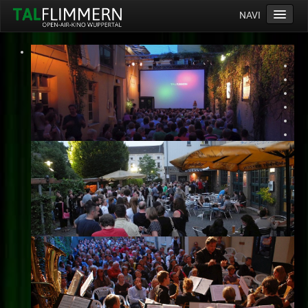
NAVI
Home
Programm
Service
Ticketinfos
Ort
Anreise
Wetter
Kinogutschein
Konzept
Archiv
Kontakt