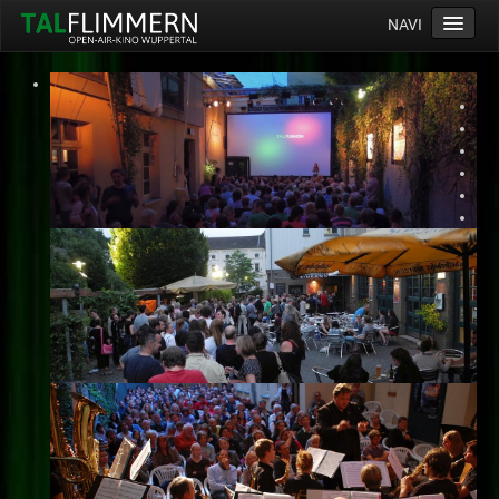
NAVI
Home
Programm
Service
Ticketinfos
Ort
Anreise
Wetter
Kinogutschein
Konzept
Archiv
Kontakt