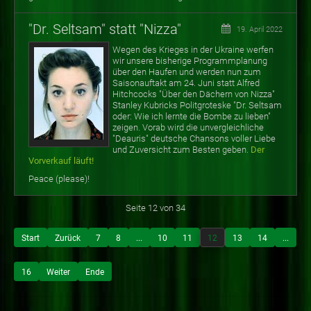
"Dr. Seltsam" statt "Nizza"
19. April 2022
Wegen des Krieges in der Ukraine werfen
wir unsere bisherige Programmplanung
über den Haufen und werden nun zum
Saisonauftakt am 24. Juni statt Alfred
Hitchcocks "Über den Dächern von Nizza"
Stanley Kubricks Politgroteske "Dr. Seltsam
oder: Wie ich lernte die Bombe zu lieben"
zeigen. Vorab wird die unvergleichliche
"Deauris" deutsche Chansons voller Liebe
und Zuversicht zum Besten geben.
Der
Vorverkauf läuft!
Peace (please)!
Seite 12 von 34
Start
Zurück
7
8
...
10
11
12
13
14
...
16
Weiter
Ende