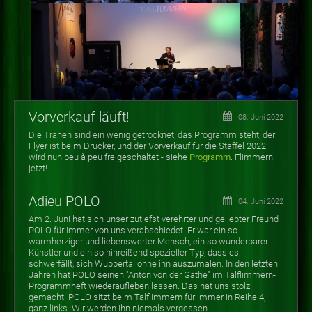
Vorverkauf läuft!
08. Juni 2022
Die Tränen sind ein wenig getrocknet, das Programm steht, der
Flyer ist beim Drucker, und der Vorverkauf für die Staffel 2022
wird nun peu à peu freigeschaltet - siehe
Programm
. Flimmern:
jetzt!
Adieu POLO
04. Juni 2022
Am 2. Juni hat sich unser zutiefst verehrter und geliebter Freund
POLO für immer von uns verabschiedet. Er war ein so
warmherziger und liebenswerter Mensch, ein so wunderbarer
Künstler und ein so hinreißend spezieller Typ, dass es
schwerfällt, sich Wuppertal ohne ihn auszumalen. In den letzten
Jahren hat POLO seinen "Anton von der Gathe" im Talflimmern-
Programmheft wiederaufleben lassen. Das hat uns stolz
gemacht. POLO sitzt beim Talflimmern für immer in Reihe 4,
ganz links. Wir werden ihn niemals vergessen.