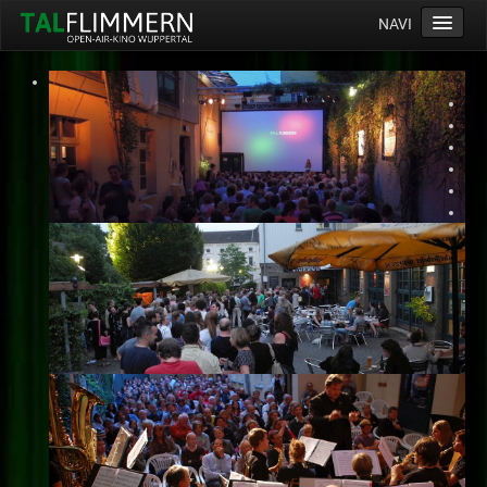
NAVI
Home
Programm
Service
Ticketinfos
Ort
Anreise
Wetter
Kinogutschein
Konzept
Archiv
Kontakt