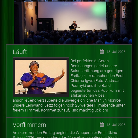
Läuft
18. Juli 2026
Bei perfekten äußeren
Bedingungen geriet unsere
Saisoneröffnung am gestrigen
Freitag zum rauschenden Fest.
Chioma Igwe (Foto: Andreas
Posmyk) und ihre Band
begeisterten das Publikum mit
afrikanischen Vibes,
anschließend verzauberte die unvergleichliche Marilyn Monroe
unsere Leinwand. Jetzt folgen noch 25 weitere Filmabende unter
freiem Himmel. Kommet zuhauf, Kino macht glücklich!
Vorflimmern
13. Juli 2026
Am kommenden Freitag beginnt die Wuppertaler Freiluftkino-
Saison 2026, und nachdem das Vorverkaufskontingent für die