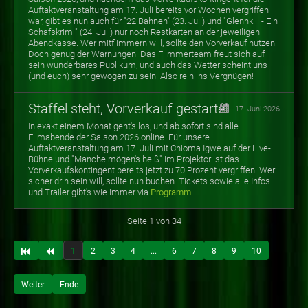
Auftaktveranstaltung am 17. Juli bereits vor Wochen vergriffen
war, gibt es nun auch für "22 Bahnen" (23. Juli) und "Glennkill - Ein
Schafskrimi" (24. Juli) nur noch Restkarten an der jeweiligen
Abendkasse. Wer mitflimmern will, sollte den Vorverkauf nutzen.
Doch genug der Warnungen! Das Flimmerteam freut sich auf
sein wunderbares Publikum, und auch das Wetter scheint uns
(und euch) sehr gewogen zu sein. Also rein ins Vergnügen!
Staffel steht, Vorverkauf gestartet
17. Juni 2026
In exakt einem Monat geht's los, und ab sofort sind alle
Filmabende der Saison 2026 online. Für unsere
Auftaktveranstaltung am 17. Juli mit Chioma Igwe auf der Live-
Bühne und "Manche mögen's heiß" im Projektor ist das
Vorverkaufskontingent bereits jetzt zu 70 Prozent vergriffen. Wer
sicher drin sein will, sollte nun buchen. Tickets sowie alle Infos
und Trailer gibt's wie immer via
Programm
.
Seite 1 von 34
1
2
3
4
...
6
7
8
9
10
Weiter
Ende