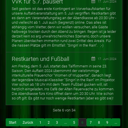
VVK für 5.7. pausiert
17. Juni 2024
Seit gestern ist das erste Kontingent an Vorverkaufskarten für
unsere Auftaktveranstaltung am 5. Juli vergriffen. Restkarten gibt
es dann am Veranstaltungstag an der Abendkasse ab 20:30 Uhr -
und vielleicht ab 1. Juli auch (begrenzt) online. Das alles ist
abhängig vom Wetter, denn wir wollen versuchen, alle Gäste
halbwegs trocken durch den Abend zu bringen. Regen ist ja leider
derzeit kein so arg unwahrscheinliches Szenario, doch unsere
Planen überdachen immerhin rund zwei Drittel des Areals. Für
die nassen Plätze gilt im Ernstfall: "Singin' in the Rain". ;-)
Restkarten und Fußball
17. Juni 2024
Am Freitag, dem 5. Juli, startet das Talflimmern in seine 23.
Saison. Den Auftakt 2024 übernimmt der vielstimmige
interkulturelle Frauenchor "Women of Wuppertal", danach liegt
der legendäre Musical-Klassiker "Singin' in the Rain" im Projektor.
Wer schon ab 18 Uhr mit dem Team Fußball gucken will, ist
herzlich eingeladen, ins Café der Alten Feuerwache zu kommen.
Die Abendkasse fürs Kino öffnet dann um 20:30 Uhr. Wie schon
so oft gilt: Es gibt nur noch wenige Restkarten (aber es gibt sie)!
Seite 6 von 34
Start
Zurück
1
2
3
...
5
6
7
8
9
...