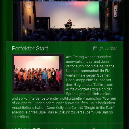
Perfekter Start
07. Juli 2024
Am Freitag war es zunächst
unerwartet nass, und dann
verlor auch noch die deutsche
Nationalmannschaft ihr EM-
Viertelfinale gegen Spanien.
Doch knapp eine Stunde vor
dem Beginn des Talflimmern-
Auftaktkonzerts zog sich der
Sprühregen plötzlich zurück,
und so konnte der betörende multikulturelle Frauenchor "Women
of Wuppertal" ungehindert unser ausverkauftes Haus beglücken.
Anschließend hatten Gene Kelly und Co. mit "Singin' in the Rain"
ebenso leichtes Spiel, das Publikum zu verzaubern. Die Saison
ist eröffnet!