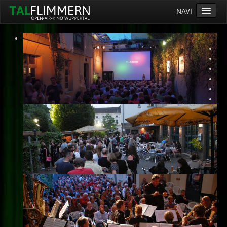
NAVI
Home
Programm
Service
Ticketinfos
Ort
Anreise
Wetter
Kinogutschein
Konzept
Archiv
Kontakt