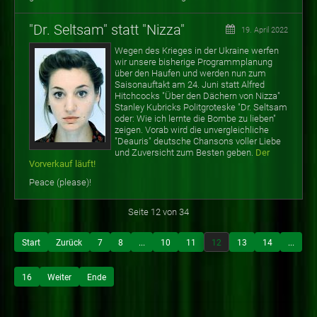
"Dr. Seltsam" statt "Nizza"
19. April 2022
Wegen des Krieges in der Ukraine werfen
wir unsere bisherige Programmplanung
über den Haufen und werden nun zum
Saisonauftakt am 24. Juni statt Alfred
Hitchcocks "Über den Dächern von Nizza"
Stanley Kubricks Politgroteske "Dr. Seltsam
oder: Wie ich lernte die Bombe zu lieben"
zeigen. Vorab wird die unvergleichliche
"Deauris" deutsche Chansons voller Liebe
und Zuversicht zum Besten geben.
Der
Vorverkauf läuft!
Peace (please)!
Seite 12 von 34
Start
Zurück
7
8
...
10
11
12
13
14
...
16
Weiter
Ende