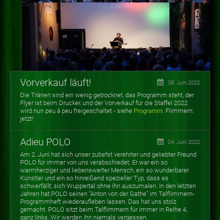
Vorverkauf läuft!
08. Juni 2022
Die Tränen sind ein wenig getrocknet, das Programm steht, der
Flyer ist beim Drucker, und der Vorverkauf für die Staffel 2022
wird nun peu à peu freigeschaltet - siehe
Programm
. Flimmern:
jetzt!
Adieu POLO
04. Juni 2022
Am 2. Juni hat sich unser zutiefst verehrter und geliebter Freund
POLO für immer von uns verabschiedet. Er war ein so
warmherziger und liebenswerter Mensch, ein so wunderbarer
Künstler und ein so hinreißend spezieller Typ, dass es
schwerfällt, sich Wuppertal ohne ihn auszumalen. In den letzten
Jahren hat POLO seinen "Anton von der Gathe" im Talflimmern-
Programmheft wiederaufleben lassen. Das hat uns stolz
gemacht. POLO sitzt beim Talflimmern für immer in Reihe 4,
ganz links. Wir werden ihn niemals vergessen.