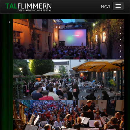
NAVI
Home
Programm
Service
Ticketinfos
Ort
Anreise
Wetter
Kinogutschein
Konzept
Archiv
Kontakt