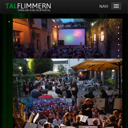
NAVI
Home
Programm
Service
Ticketinfos
Ort
Anreise
Wetter
Kinogutschein
Konzept
Archiv
Kontakt