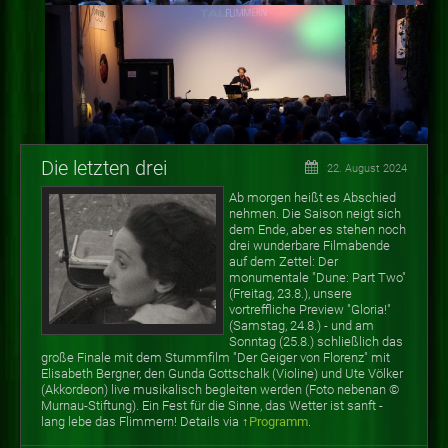
Die letzten drei
22. August 2024
Ab morgen heißt es Abschied
nehmen. Die Saison neigt sich
dem Ende, aber es stehen noch
drei wunderbare Filmabende
auf dem Zettel: Der
monumentale "Dune: Part Two"
(Freitag, 23.8.), unsere
vortreffliche Preview "Gloria!"
(Samstag, 24.8.) - und am
Sonntag (25.8.) schließlich das
große Finale mit dem Stummfilm "Der Geiger von Florenz" mit
Elisabeth Bergner, den Gunda Gottschalk (Violine) und Ute Völker
(Akkordeon) live musikalisch begleiten werden (Foto nebenan
©
Murnau-Stiftung). Ein Fest für die Sinne, das Wetter ist sanft -
lang lebe das Flimmern! Details via ↑
Programm
.