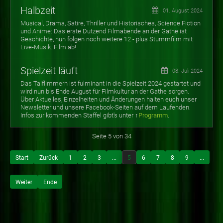
Halbzeit
01. August 2024
Musical, Drama, Satire, Thriller und Historisches, Science Fiction
und Anime: Das erste Dutzend Filmabende an der Gathe ist
Geschichte, nun folgen noch weitere 12 - plus Stummfilm mit
Live-Musik. Film ab!
Spielzeit läuft
08. Juli 2024
Das Talflimmern ist fulminant in die Spielzeit 2024 gestartet und
wird nun bis Ende August für Filmkultur an der Gathe sorgen.
Über Aktuelles, Einzelheiten und Änderungen halten euch unser
Newsletter und unsere Facebook-Seiten auf dem Laufenden.
Infos zur
kommenden Staffel gibt's unter ↑
Programm
.
Seite 5 von 34
Start
Zurück
1
2
3
...
5
6
7
8
9
...
Weiter
Ende