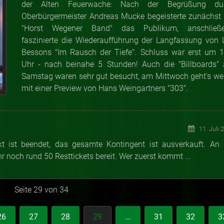
der Alten Feuerwache: Nach der Begrüßung du
Oberbürgermeister Andreas Mucke begeisterte zunächst 
"Horst Wegener Band" das Publikum, anschließ
faszinierte die Wiederaufführung der Langfassung von 
Bessons "Im Rausch der Tiefe". Schluss war erst um 1
Uhr - nach beinahe 5 Stunden! Auch die "Billboards"
Samstag waren sehr gut besucht, am Mittwoch geht's wei
mit einer Preview von Hans Weingartners "303".
11. Juli 
kt ist beendet, das gesamte Kontingent ist ausverkauft. An 
 noch rund 50 Resttickets bereit. Wer zuerst kommt ...
Seite 29 von 34
26
27
28
29
...
31
32
3