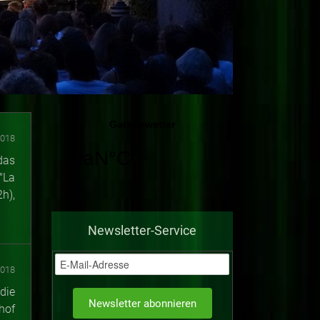
2018
das
"La
h),
Newsletter-Service
2018
die
hof