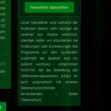
rch
die
end
Luc
Unser Newsletter wird während der
:53
laufenden Saison nicht häufiger als
 am
zweimal pro Woche verschickt,
ter
überdies halten wir Abonnenten bei
Änderungen oder Erweiterungen des
Programms auf dem Laufenden.
Außerhalb der Spielzeit sind wir
2018
äußerst wortkarg - versprochen!
WICHTIG: Mit der Bestellung des
der
Talflimmern-Newsletters erklärt ihr
euch automatisch mit unseren
Datenschutzrichtlinien
einverstanden. → Reiter
"Datenschutz"
3