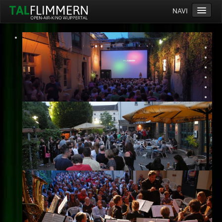
NAVI
Home
Programm
Service
Ticketinfos
Ort
Anreise
Wetter
Kinogutschein
Konzept
Archiv
Kontakt