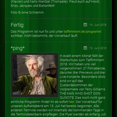
(Klavier) und Karlo Wentzel (Trompete). Freut euch auf Horst,
Enzo, Jacques und Eiskonfekt!
Foto © Arne Schramm
Fertig
19. Juni 2018
Das Programm ist nun fix und unter
talflimmern.de/programm
sichtbar. Wohl bekomm's, der Vorverkauf läuft.
*ping*
13. Juni 2018
In exakt einem Monat fällt der
Startschuss zum Talflimmern
2018. Wir haben uns viel
vorgenommen: 27 Filmabende,
darunter drei Previews und drei
Live-Konzerte. Besonders stolz
sind wir auf das
Zustandekommen der
Vorpremiere von Terry Gilliams
THE MAN WHO SHOT DON
QUIXOTE. Das noch nicht ganz
amtliche Programm findet ihr ab sofort
hier
. Der Vorverkauf für
unseren Auftaktabend am 13. Juli hat bereits begonnen. Alle
anderen Termine werden wir innerhalb der kommenden Tage in
die Termindatenbank einpflegen. Die Flyer werden ab Anfang Juli