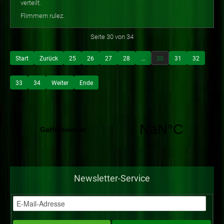
verteilt.
Flimmern rulez.
Seite 30 von 34
Start
Zurück
25
26
27
28
...
30
31
32
33
34
Weiter
Ende
Newsletter-Service