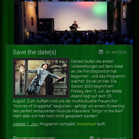
Save the date(s)
25. April 2024
Derzeit laufen die ersten
Vorbereitungen auf dem Areal
an, die Filmdisposition hat
begonnen - und das Programm
wächst. Soviel ist klar: Die
Saison 2024 beginnt am
Freitag, dem 5. Juli, der letzte
Abend liegt auf dem 25.
August. Zum Auftakt wird uns der multikulturelle Frauenchor
"Women of Wuppertal" beglücken - gefolgt von einem Screening
des perfekt restaurierten Musical-Klassikers "Singin' in the Rain".
Mehr aber soll hier noch nicht gespoilert werden!
Update 1. Juni:
Programm komplett,
Vorverkauf
läuft!
Programmpreis
08. November 2023