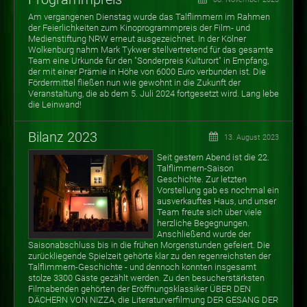
Am vergangenen Dienstag wurde das Talflimmern im Rahmen
der Feierlichkeiten zum Kinoprogrammpreis der Film- und
Medienstiftung NRW erneut ausgezeichnet. In der Kölner
Wolkenburg nahm Mark Tykwer stellvertretend für das gesamte
Team eine Urkunde für den "Sonderpreis Kulturort" in Empfang,
der mit einer Prämie in Höhe von 6000 Euro verbunden ist. Die
Fördermittel fließen nun wie gewohnt in die Zukunft der
Veranstaltung, die ab dem 5. Juli 2024 fortgesetzt wird. Lang lebe
die Leinwand!
Bilanz 2023
13. August 2023
Seit gestern Abend ist die 22.
Talflimmern-Saison
Geschichte. Zur letzten
Vorstellung gab es nochmal ein
ausverkauftes Haus, und unser
Team freute sich über viele
herzliche Begegnungen.
Anschließend wurde der
Saisonabschluss bis in die frühen Morgenstunden gefeiert. Die
zurückliegende Spielzeit gehörte klar zu den regenreichsten der
Talflimmern-Geschichte - und dennoch konnten insgesamt
stolze 3300 Gäste gezählt werden. Zu den besucherstärksten
Filmabenden gehörten der Eröffnungsklassiker ÜBER DEN
DÄCHERN VON NIZZA, die Literaturverfilmung DER GESANG DER