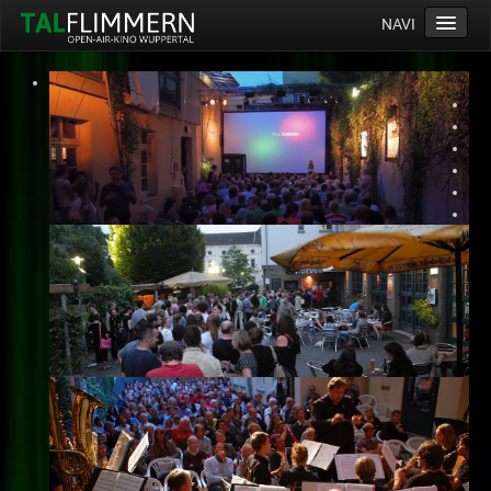
NAVI
Home
Programm
Service
Ticketinfos
Ort
Anreise
Wetter
Kinogutschein
Konzept
Archiv
Kontakt