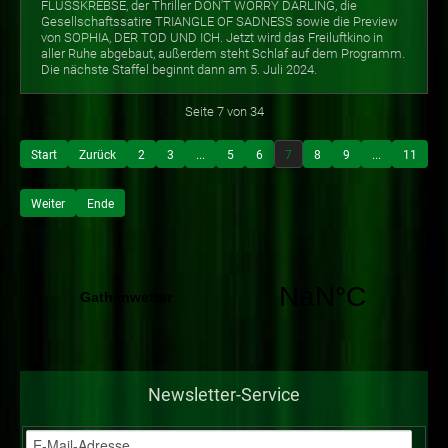
FLUSSKREBSE, der Thriller DON'T WORRY DARLING, die
Gesellschaftssatire TRIANGLE OF SADNESS sowie die Preview
von SOPHIA, DER TOD UND ICH. Jetzt wird das Freiluftkino in
aller Ruhe abgebaut, außerdem steht Schlaf auf dem Programm.
Die nächste Staffel beginnt dann am 5. Juli 2024.
Seite 7 von 34
Start
Zurück
2
3
...
5
6
7
8
9
...
11
Weiter
Ende
Newsletter-Service