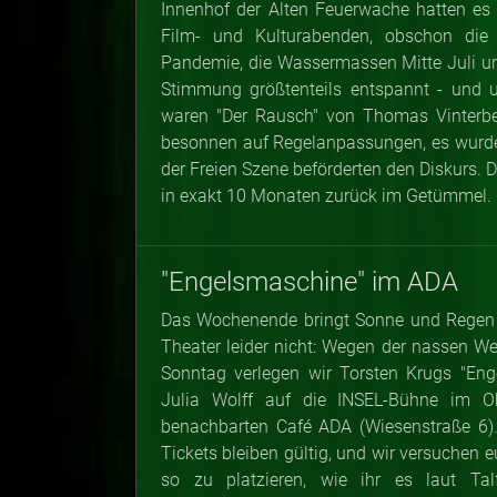
Innenhof der Alten Feuerwache hatten e
Film- und Kulturabenden, obschon die
Pandemie, die Wassermassen Mitte Juli und
Stimmung größtenteils entspannt - und un
waren "Der Rausch" von Thomas Vinterber
besonnen auf Regelanpassungen, es wurden
der Freien Szene beförderten den Diskurs. 
in exakt 10 Monaten zurück im Getümmel.
"Engelsmaschine" im ADA
Das Wochenende bringt Sonne und Regen -
Theater leider nicht: Wegen der nassen We
Sonntag verlegen wir Torsten Krugs "Eng
Julia Wolff auf die INSEL-Bühne im O
benachbarten Café ADA (Wiesenstraße 6).
Tickets bleiben gültig, und wir versuchen 
so zu platzieren, wie ihr es laut Talf