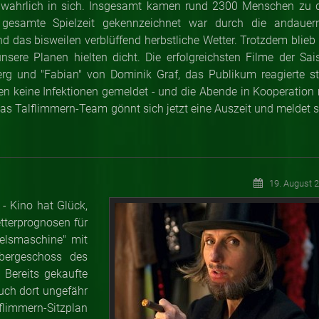
s wahrlich in sich. Insgesamt kamen rund 2300 Menschen zu 
 gesamte Spielzeit gekennzeichnet war durch die andauer
 das bisweilen verblüffend herbstliche Wetter. Trotzdem blieb 
sere Planen hielten dicht. Die erfolgreichsten Filme der Sai
g und "Fabian" von Dominik Graf, das Publikum reagierte st
 keine Infektionen gemeldet - und die Abende in Kooperation 
Das Talflimmern-Team gönnt sich jetzt eine Auszeit und meldet s
19. August 
 Kino hat Glück,
tterprognosen für
elsmaschine" mit
bergeschoss des
 Bereits gekaufte
euch dort ungefähr
limmern-Sitzplan