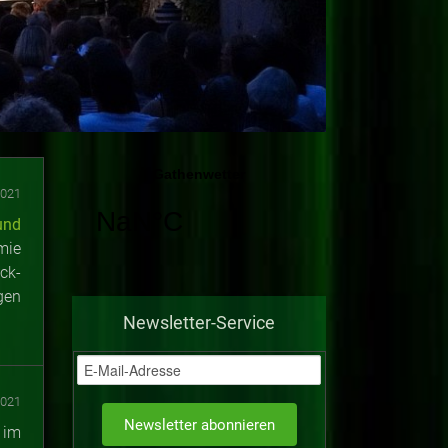
2021
und
mie
ck-
gen
Newsletter-Service
2021
 im