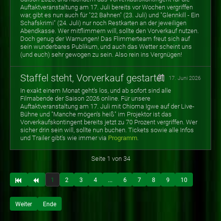
Auftaktveranstaltung am 17. Juli bereits vor Wochen vergriffen
war, gibt es nun auch für "22 Bahnen" (23. Juli) und "Glennkill - Ein
Schafskrimi" (24. Juli) nur noch Restkarten an der jeweiligen
Abendkasse. Wer mitflimmern will, sollte den Vorverkauf nutzen.
Doch genug der Warnungen! Das Flimmerteam freut sich auf
sein wunderbares Publikum, und auch das Wetter scheint uns
(und euch) sehr gewogen zu sein. Also rein ins Vergnügen!
Staffel steht, Vorverkauf gestartet
17. Juni 2026
In exakt einem Monat geht's los, und ab sofort sind alle
Filmabende der Saison 2026 online. Für unsere
Auftaktveranstaltung am 17. Juli mit Chioma Igwe auf der Live-
Bühne und "Manche mögen's heiß" im Projektor ist das
Vorverkaufskontingent bereits jetzt zu 70 Prozent vergriffen. Wer
sicher drin sein will, sollte nun buchen. Tickets sowie alle Infos
und Trailer gibt's wie immer via
Programm
.
Seite 1 von 34
1
2
3
4
...
6
7
8
9
10
Weiter
Ende