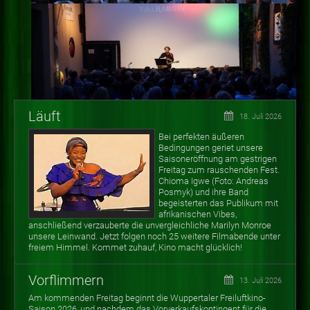
Läuft
18. Juli 2026
Bei perfekten äußeren
Bedingungen geriet unsere
Saisoneröffnung am gestrigen
Freitag zum rauschenden Fest.
Chioma Igwe (Foto: Andreas
Posmyk) und ihre Band
begeisterten das Publikum mit
afrikanischen Vibes,
anschließend verzauberte die unvergleichliche Marilyn Monroe
unsere Leinwand. Jetzt folgen noch 25 weitere Filmabende unter
freiem Himmel. Kommet zuhauf, Kino macht glücklich!
Vorflimmern
13. Juli 2026
Am kommenden Freitag beginnt die Wuppertaler Freiluftkino-
Saison 2026, und nachdem das Vorverkaufskontingent für die