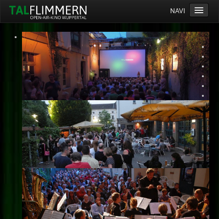
NAVI
Home
Programm
Service
Ticketinfos
Ort
Anreise
Wetter
Kinogutschein
Konzept
Archiv
Kontakt