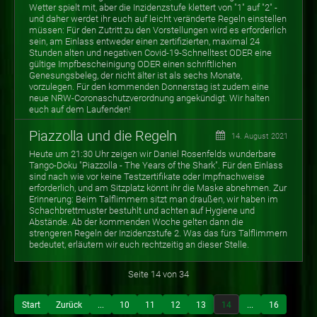
Wetter spielt mit, aber die Inzidenzstufe klettert von "1" auf "2" -
und daher werdet ihr euch auf leicht veränderte Regeln einstellen
müssen: Für den Zutritt zu den Vorstellungen wird es erforderlich
sein, am Einlass entweder einen zertifizierten, maximal 24
Stunden alten und negativen Covid-19-Schnelltest ODER eine
gültige Impfbescheinigung ODER einen schriftlichen
Genesungsbeleg, der nicht älter ist als sechs Monate,
vorzulegen. Für den kommenden Donnerstag ist zudem eine
neue NRW-Coronaschutzverordnung angekündigt. Wir halten
euch auf dem Laufenden!
Piazzolla und die Regeln
14. August 2021
Heute um 21:30 Uhr zeigen wir Daniel Rosenfelds wunderbare
Tango-Doku "Piazzolla - The Years of the Shark". Für den Einlass
sind nach wie vor keine Testzertifikate oder Impfnachweise
erforderlich, und am Sitzplatz könnt ihr die Maske abnehmen. Zur
Erinnerung: Beim Talflimmern sitzt man draußen, wir haben im
Schachbrettmuster bestuhlt und achten auf Hygiene und
Abstände. Ab der kommenden Woche gelten dann die
strengeren Regeln der Inzidenzstufe 2. Was das fürs Talflimmern
bedeutet, erläutern wir euch rechtzeitig an dieser Stelle.
Seite 14 von 34
Start
Zurück
...
10
11
12
13
14
...
16