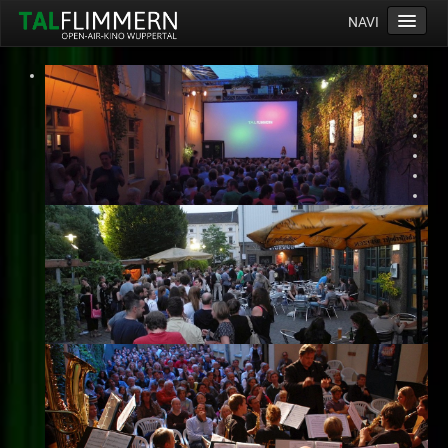
NAVI
Home
Programm
Service
Ticketinfos
Ort
Anreise
Wetter
Kinogutschein
Konzept
Archiv
Kontakt