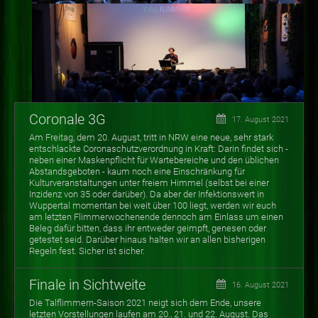
Coronale 3G
17. August 2021
Am Freitag, dem 20. August, tritt in NRW eine neue, sehr stark
entschlackte Coronaschutzverordnung in Kraft: Darin findet sich -
neben einer Maskenpflicht für Wartebereiche und den üblichen
Abstandsgeboten - kaum noch eine Einschränkung für
Kulturveranstaltungen unter freiem Himmel (selbst bei einer
Inzidenz von 35 oder darüber). Da aber der Infektionswert in
Wuppertal momentan bei weit über 100 liegt, werden wir euch
am letzten Flimmerwochenende dennoch am Einlass um einen
Beleg dafür bitten, dass ihr entweder geimpft, genesen oder
getestet seid. Darüber hinaus halten wir an allen bisherigen
Regeln fest. Sicher ist sicher.
Finale in Sichtweite
16. August 2021
Die Talflimmern-Saison 2021 neigt sich dem Ende, unsere
letzten Vorstellungen laufen am 20., 21. und 22. August. Das