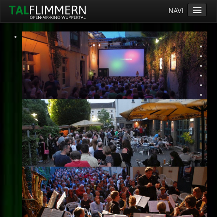
NAVI
Home
Programm
Service
Ticketinfos
Ort
Anreise
Wetter
Kinogutschein
Konzept
Archiv
Kontakt