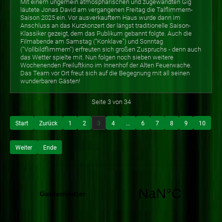
Mit einem ungemein atmosphärischen und zugewandten Gig
läutete Jonas David am vergangenen Freitag die Talflimmern-
Saison 2025 ein. Vor ausverkauftem Haus wurde dann im
Anschluss an das Kurzkonzert der längst traditionelle Saison-
Klassiker gezeigt, dem das Publikum gebannt folgte. Auch die
Filmabende am Samstag ("Konklave") und Sonntag
("Vollbildflimmern") erfreuten sich großen Zuspruchs - denn auch
das Wetter spielte mit. Nun folgen noch sieben weitere
Wochenenden Freiluftkino im Innenhof der Alten Feuerwache.
Das Team vor Ort freut sich auf die Begegnung mit all seinen
wunderbaren Gästen!
Seite 3 von 34
Start
Zurück
1
2
3
4
...
6
7
8
9
10
Weiter
Ende