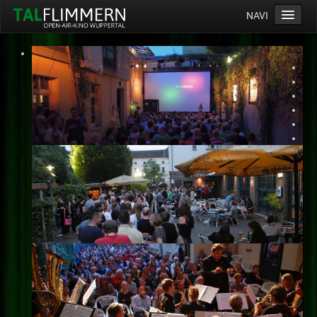
NAVI
Home
Programm
Service
Ticketinfos
Ort
Anreise
Wetter
Kinogutschein
Konzept
Archiv
Kontakt