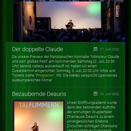
Der doppelte Claude
27. Juni 2022
Da unsere Preview der französischen Komödie "Monsieur Claude
und sein großes Fest" am kommenden Samstag (2. Juli, 22:30
Uhr) bereits nahezu ausverkauft ist, haben wir einen
Zusatztermin eingerichtet: Sonntag, 3. Juli, 22:00 Uhr. Infos und
Tickets siehe "
Programm
". PS: Die Météo verspricht lupenreines
südeuropäisches Klima!
Bezaubernde Deauris
25. Juni 2022
Unser Eröffnungsabend wurde
dank des betörenden Auftritts
der anmutigen Wuppertaler
Chanteuse Deauris zu einem
unvergesslichen Erlebnis.
Zwischen schrägen Chansons
und meditativer Gymnastik