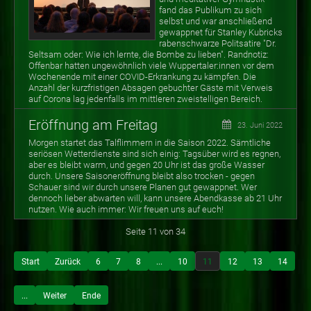
fand das Publikum zu sich
selbst und war anschließend
gewappnet für Stanley Kubricks
rabenschwarze Politsatire "Dr.
Seltsam oder: Wie ich lernte, die Bombe zu lieben". Randnotiz:
Offenbar hatten ungewöhnlich viele Wuppertaler:innen vor dem
Wochenende mit einer COVID-Erkrankung zu kämpfen. Die
Anzahl der kurzfristigen Absagen gebuchter Gäste mit Verweis
auf Corona lag jedenfalls im mittleren zweistelligen Bereich.
Eröffnung am Freitag
23. Juni 2022
Morgen startet das Talflimmern in die Saison 2022. Sämtliche
seriösen Wetterdienste sind sich einig: Tagsüber wird es regnen,
aber es bleibt warm, und gegen 20 Uhr ist das große Wasser
durch. Unsere Saisoneröffnung bleibt also trocken - gegen
Schauer sind wir durch unsere Planen gut gewappnet. Wer
dennoch lieber abwarten will, kann unsere Abendkasse ab 21 Uhr
nutzen. Wie auch immer: Wir freuen uns auf euch!
Seite 11 von 34
Start
Zurück
6
7
8
...
10
11
12
13
14
...
Weiter
Ende