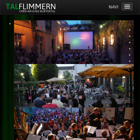
NAVI
Home
Programm
Service
Ticketinfos
Ort
Anreise
Wetter
Kinogutschein
Konzept
Archiv
Kontakt