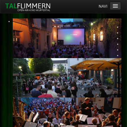
NAVI
Home
Programm
Service
Ticketinfos
Ort
Anreise
Wetter
Kinogutschein
Konzept
Archiv
Kontakt