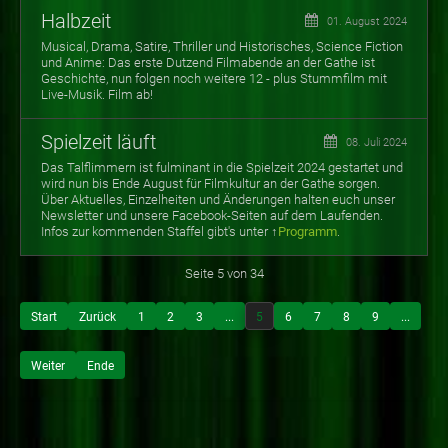
Halbzeit
01. August 2024
Musical, Drama, Satire, Thriller und Historisches, Science Fiction
und Anime: Das erste Dutzend Filmabende an der Gathe ist
Geschichte, nun folgen noch weitere 12 - plus Stummfilm mit
Live-Musik. Film ab!
Spielzeit läuft
08. Juli 2024
Das Talflimmern ist fulminant in die Spielzeit 2024 gestartet und
wird nun bis Ende August für Filmkultur an der Gathe sorgen.
Über Aktuelles, Einzelheiten und Änderungen halten euch unser
Newsletter und unsere Facebook-Seiten auf dem Laufenden.
Infos zur
kommenden Staffel gibt's unter ↑
Programm
.
Seite 5 von 34
Start
Zurück
1
2
3
...
5
6
7
8
9
...
Weiter
Ende