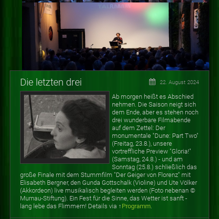
Die letzten drei
22. August 2024
Ab morgen heißt es Abschied
nehmen. Die Saison neigt sich
dem Ende, aber es stehen noch
drei wunderbare Filmabende
auf dem Zettel: Der
monumentale "Dune: Part Two"
(Freitag, 23.8.), unsere
vortreffliche Preview "Gloria!"
(Samstag, 24.8.) - und am
Sonntag (25.8.) schließlich das
große Finale mit dem Stummfilm "Der Geiger von Florenz" mit
Elisabeth Bergner, den Gunda Gottschalk (Violine) und Ute Völker
(Akkordeon) live musikalisch begleiten werden (Foto nebenan
©
Murnau-Stiftung). Ein Fest für die Sinne, das Wetter ist sanft -
lang lebe das Flimmern! Details via ↑
Programm
.