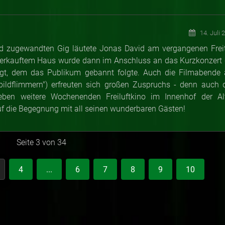
14. Juli 
 zugewandten Gig läutete Jonas David am vergangenen Frei
verkauftem Haus wurde dann im Anschluss an das Kurzkonzert 
zeigt, dem das Publikum gebannt folgte. Auch die Filmabende
bildflimmern") erfreuten sich großen Zuspruchs - denn auch 
eben weitere Wochenenden Freiluftkino im Innenhof der Al
uf die Begegnung mit all seinen wunderbaren Gästen!
Seite 3 von 34
4
...
6
7
8
9
10