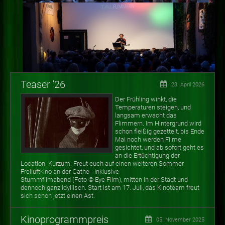
Teaser '26
23. April 2026
Der Frühling winkt, die
Temperaturen steigen, und
langsam erwacht das
Flimmern. Im Hintergrund wird
schon fleißig gezettelt, bis Ende
Mai noch werden Filme
gesichtet, und ab sofort geht es
an die Ertüchtigung der
Location. Kurzum: Freut euch auf einen weiteren Sommer
Freiluftkino an der Gathe - inklusive
Stummfilmabend (Foto
©
Eye Film), mitten in der Stadt und
dennoch ganz idyllisch. Start ist am 17. Juli, das Kinoteam freut
sich schon jetzt einen Ast.
Kinoprogrammpreis
05. November 2025