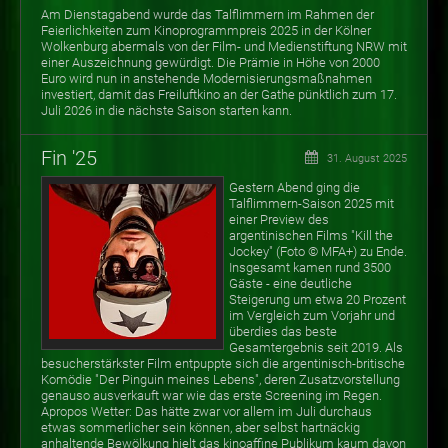
Am Dienstagabend wurde das Talflimmern im Rahmen der
Feierlichkeiten zum Kinoprogrammpreis 2025 in der Kölner
Wolkenburg abermals von der Film- und Medienstiftung NRW mit
einer Auszeichnung gewürdigt. Die Prämie in Höhe von 2000
Euro wird nun in anstehende Modernisierungsmaßnahmen
investiert, damit das Freiluftkino an der Gathe pünktlich zum 17.
Juli 2026 in die nächste Saison starten kann.
Fin '25
31. August 2025
Gestern Abend ging die
Talflimmern-Saison 2025 mit
einer Preview des
argentinischen Films "Kill the
Jockey" (Foto
©
MFA+) zu Ende.
Insgesamt kamen rund 3500
Gäste - eine deutliche
Steigerung um etwa 20 Prozent
im Vergleich zum Vorjahr und
überdies das beste
Gesamtergebnis seit 2019. Als
besucherstärkster Film entpuppte sich die argentinisch-britische
Komödie "Der Pinguin meines Lebens", deren Zusatzvorstellung
genauso ausverkauft war wie das erste Screening im Regen.
Apropos Wetter: Das hätte zwar vor allem im Juli durchaus
etwas sommerlicher sein können, aber selbst hartnäckig
anhaltende Bewölkung hielt das kinoaffine Publikum kaum davon