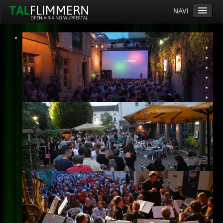
NAVI
Home
Programm
Service
Ticketinfos
Ort
Anreise
Wetter
Kinogutschein
Konzept
Archiv
Kontakt