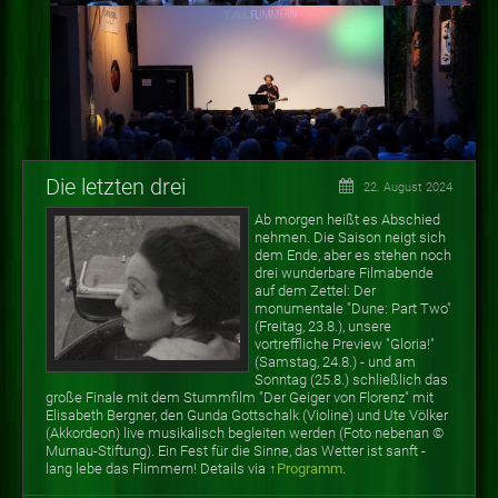
Die letzten drei
22. August 2024
Ab morgen heißt es Abschied
nehmen. Die Saison neigt sich
dem Ende, aber es stehen noch
drei wunderbare Filmabende
auf dem Zettel: Der
monumentale "Dune: Part Two"
(Freitag, 23.8.), unsere
vortreffliche Preview "Gloria!"
(Samstag, 24.8.) - und am
Sonntag (25.8.) schließlich das
große Finale mit dem Stummfilm "Der Geiger von Florenz" mit
Elisabeth Bergner, den Gunda Gottschalk (Violine) und Ute Völker
(Akkordeon) live musikalisch begleiten werden (Foto nebenan
©
Murnau-Stiftung). Ein Fest für die Sinne, das Wetter ist sanft -
lang lebe das Flimmern! Details via ↑
Programm
.