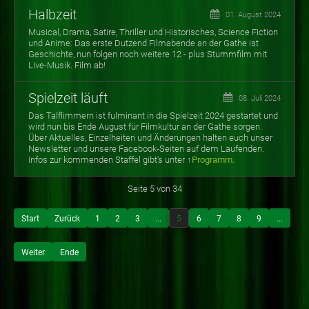
Halbzeit
01. August 2024
Musical, Drama, Satire, Thriller und Historisches, Science Fiction
und Anime: Das erste Dutzend Filmabende an der Gathe ist
Geschichte, nun folgen noch weitere 12 - plus Stummfilm mit
Live-Musik. Film ab!
Spielzeit läuft
08. Juli 2024
Das Talflimmern ist fulminant in die Spielzeit 2024 gestartet und
wird nun bis Ende August für Filmkultur an der Gathe sorgen.
Über Aktuelles, Einzelheiten und Änderungen halten euch unser
Newsletter und unsere Facebook-Seiten auf dem Laufenden.
Infos zur
kommenden Staffel gibt's unter ↑
Programm
.
Seite 5 von 34
Start
Zurück
1
2
3
...
5
6
7
8
9
...
Weiter
Ende