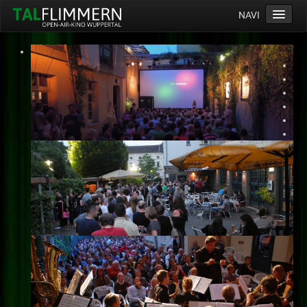
NAVI
Home
Programm
Service
Ticketinfos
Ort
Anreise
Wetter
Kinogutschein
Konzept
Archiv
Kontakt