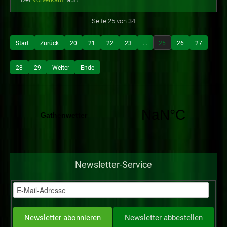
Seite 25 von 34
Start
Zurück
20
21
22
23
...
25
26
27
28
29
Weiter
Ende
Newsletter-Service