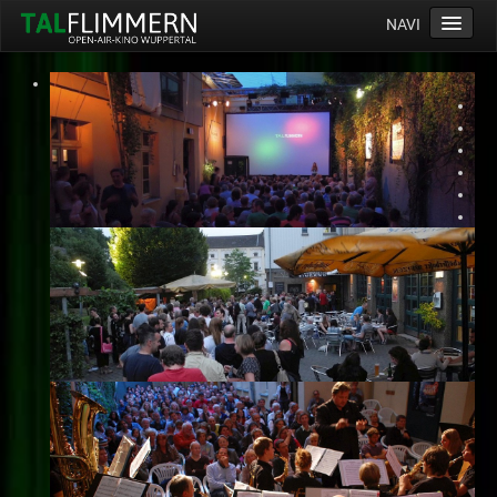
NAVI
Home
Programm
Service
Ticketinfos
Ort
Anreise
Wetter
Kinogutschein
Konzept
Archiv
Kontakt