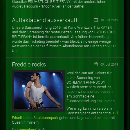
Klassiker FRÜHSTÜCK BEI TIFFANY mit der unsterblichen
Audrey Hepburn - "Moon River" an der Gathe!
Auftaktabend ausverkauft
10. Juli 2019
Unsere Saisoneröffnung 2019 mit Karlo Wentzels Trio KATER
und dem Screening der restaurierten Fassung von FRÜHSTÜCK
BEI TIFFANY ist bereits ausverkauft. Am frühen Nachmittag
wurde das Ticketing beendet - was bleibt, sind einige wenige
Restkarten an der Talflimmern-Abendkasse am Freitag ab 20:15
Uhr.
Freddie rocks
09. Juli 2019
Weil der Run auf Tickets für
unser Screening von
BOHEMIAN RHAPSODY
wirklich atemberaubend ist,
haben wir uns entschlossen,
am Sonntag eine
Zusatzvorstellung anzubieten.
Wer mag, kann nun also am
Samstag ganz entspannt zu
Bill
Frisell in den Skulpturenpark
gehen und tags darauf bei uns mit
Queen flimmern.
Der
Vorverkauf
läuft.