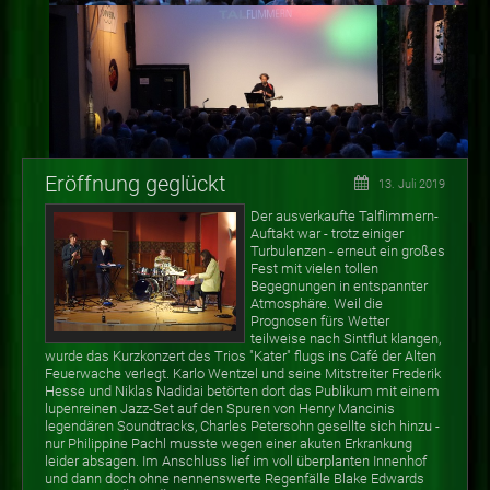
Eröffnung geglückt
13. Juli 2019
Der ausverkaufte Talflimmern-
Auftakt war - trotz einiger
Turbulenzen - erneut ein großes
Fest mit vielen tollen
Begegnungen in entspannter
Atmosphäre. Weil die
Prognosen fürs Wetter
teilweise nach Sintflut klangen,
wurde das Kurzkonzert des Trios "Kater" flugs ins Café der Alten
Feuerwache verlegt. Karlo Wentzel und seine Mitstreiter Frederik
Hesse und Niklas Nadidai betörten dort das Publikum mit einem
lupenreinen Jazz-Set auf den Spuren von Henry Mancinis
legendären Soundtracks, Charles Petersohn gesellte sich hinzu -
nur Philippine Pachl musste wegen einer akuten Erkrankung
leider absagen. Im Anschluss lief im voll überplanten Innenhof
und dann doch ohne nennenswerte Regenfälle Blake Edwards