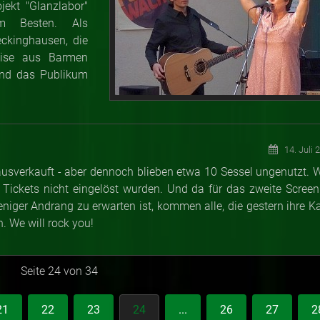
jekt "Glanzlabor"
zum Besten. Als
ckinghausen, die
reise aus Barmen
 und das Publikum
14. Juli 
verkauft - aber dennoch blieben etwa 10 Sessel ungenutzt. 
 Tickets nicht eingelöst wurden. Und da für das zweite Screen
niger Andrang zu erwarten ist, kommen alle, die gestern ihre Ka
n. We will rock you!
Seite 24 von 34
21
22
23
24
...
26
27
2