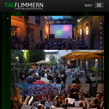
NAVI
Home
Programm
Service
Ticketinfos
Ort
Anreise
Wetter
Kinogutschein
Konzept
Archiv
Kontakt