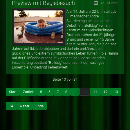
Preview mit Regiebesuch
12. Juli 2022
Am 14. Juli um 22 Uhr stellt der
Filmemacher André
Szardenings bei uns seinen
Debütfilm „Bulldog“ vor. Im
Zentrum des vielschichtigen
Dramas stehen der 21-jährige
Bruno und seine nur 15 Jahre
ältere Mutter Toni, die sich seit
Jahren auf Ibiza durchjobben und dort ein prekäres, aber
glückliches und extrem symbiotisches Leben führen – bis Hanna
auf der Bildfläche erscheint. Jenseits der überzeugenden
Inszenierung besticht "Bulldog" durch sein hochkarätiges
Ensemble. Unbedingt sehenswert!
Seite 10 von 34
Start
Zurück
5
6
7
8
...
10
11
12
13
14
Weiter
Ende