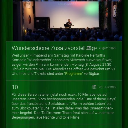
Wunderschöne Zusatzvorstellung
04. August 2022
Weil unser Filmabend am Samstag mit Karoline Herfurths
Komödie "Wunderschön" schon am Mittwoch ausverkauft war,
zeigen wir den Film am kommenden Montag (8. August, 21:30
Uhr) ein zweites Mal. Die Abendkasse öffnet wie gewohnt um 21
Uhr, Infos und Tickets sind unter "
Programm
" verfügbar.
10
28. Juli 2022
Für diese Saison stehen jetzt noch exakt 10 Filmabende auf
unserem Zettel. Vom hochspannenden Indie "One of these Days"
über das französische Sozialdrama "Wie im echten Leben" bis
zum Blockbuster "Dune" ist alles dabei, was das Cineast:innen-
Herz begehrt. Das Talflimmern-Team freut sich auf wunderbare
Begegnungen, laue Nächte und tolle Filme.