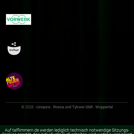
© 2026
· cinopsis · Rossa und Tykwer GbR · Wuppertal
Auf talflimmern.de werden lediglich technisch notwendige Sitzungs-