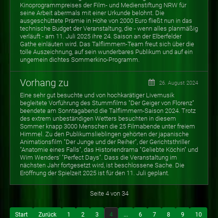
Kinoprogrammpreises der Film- und Medienstiftung NRW für
seine Arbeit abermals mit einer Urkunde belohnt. Die
ausgeschüttete Prämie in Höhe von 2000 Euro fließt nun in das
technische Budget der Veranstaltung, die - wenn alles planmäßig
verläuft - am 11. Juli 2025 ihre 24. Saison an der Elberfelder
Gathe einläuten wird. Das Talflimmern-Team freut sich über die
tolle Auszeichnung, auf sein wunderbares Publikum und auf ein
ungemein dichtes Sommerkino-Programm.
Vorhang zu
26. August 2024
Eine sehr gut besuchte und von hochkarätiger Livemusik
begleitete Vorführung des Stummfilms "Der Geiger von Florenz"
beendete am Sonntagabend die Talflimmern-Saison 2024. Trotz
des extrem unbeständigen Wetters besuchten in diesem
Sommer knapp 3000 Menschen die 25 Filmabende unter freiem
Himmel. Zu den Publikumslieblingen gehörten der japanische
Animationsfilm "Der Junge und der Reiher", der Gerichtsthriller
"Anatomie eines Falls", das Historiendrama "Geliebte Köchin" und
Wim Wenders' "Perfect Days". Dass die Veranstaltung im
nächsten Jahr fortgesetzt wird, ist beschlossene Sache. Die
Eröffnung der Spielzeit 2025 ist für den 11. Juli geplant.
Seite 4 von 34
Start
Zurück
1
2
3
4
...
6
7
8
9
10