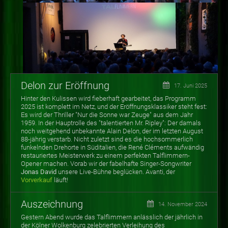
Delon zur Eröffnung
17. Juni 2025
Hinter den Kulissen wird fieberhaft gearbeitet, das Programm
2025 ist komplett im Netz, und der Eröffnungsklassiker steht fest:
Es wird der Thriller "Nur die Sonne war Zeuge" aus dem Jahr
1959. In der Hauptrolle des "talentierten Mr. Ripley": Der damals
noch weitgehend unbekannte Alain Delon, der im letzten August
88-jährig verstarb. Nicht zuletzt sind es die hochsommerlich
funkelnden Drehorte in Süditalien, die René Cléments aufwändig
restauriertes Meisterwerk zu einem perfekten Talflimmern-
Opener machen. Vorab wir der fabelhafte Singer-Songwriter
Jonas David
unsere Live-Bühne beglücken. Avanti, der
Vorverkauf
läuft!
Auszeichnung
14. November 2024
Gestern Abend wurde das Talflimmern anlässlich der jährlich in
der Kölner Wolkenburg zelebrierten Verleihung des