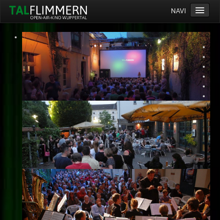
NAVI
Home
Programm
Service
Ticketinfos
Ort
Anreise
Wetter
Kinogutschein
Konzept
Archiv
Kontakt