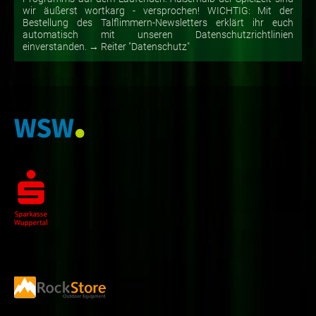
wir äußerst wortkarg - versprochen! WICHTIG: Mit der
Bestellung des Talflimmern-Newsletters erklärt ihr euch
automatisch mit unseren Datenschutzrichtlinien
einverstanden. → Reiter "Datenschutz"