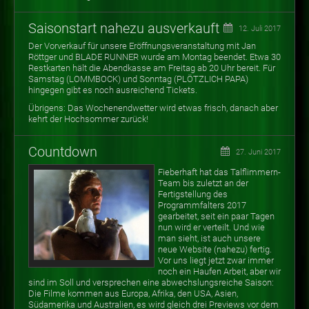
Saisonstart nahezu ausverkauft
12. Juli 2017
Der Vorverkauf für unsere Eröffnungsveranstaltung mit Jan
Röttger und BLADE RUNNER wurde am Montag beendet. Etwa 30
Restkarten hält die Abendkasse am Freitag ab 20 Uhr bereit. Für
Samstag (LOMMBOCK) und Sonntag (PLÖTZLICH PAPA)
hingegen gibt es noch ausreichend Tickets.
Übrigens: Das Wochenendwetter wird etwas frisch, danach aber
kehrt der Hochsommer zurück!
Countdown
27. Juni 2017
Fieberhaft hat das Talflimmern-
Team bis zuletzt an der
Fertigstellung des
Programmfalters 2017
gearbeitet, seit ein paar Tagen
nun wird er verteilt. Und wie
man sieht, ist auch unsere
neue Website (nahezu) fertig.
Vor uns liegt jetzt zwar immer
noch ein Haufen Arbeit, aber wir
sind im Soll und versprechen eine abwechslungsreiche Saison:
Die Filme kommen aus Europa, Afrika, den USA, Asien,
Südamerika und Australien, es wird gleich drei Previews vor dem