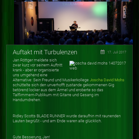
Auftakt mit Turbulenzen
17. Juli 2017
Jan Röttger meldete sich
zwar kurz vor seinem Auftritt
krank - aber er organisierte
uns umgehend eine
Alternative: Sein Freund und Musikerkollege
Joscha David Mohs
schüttelte sich den unverhofft zustande gekommenen Gig
betörend locker aus dem Ärmel und eroberte so das
Talflimmern-Publikum mit Gitarre und Gesang im
Handumdrehen.
Ridley Scotts BLADE RUNNER wurde daraufhin mit raunenden
Lauten begrüßt - und am Ende waren alle glücklich.
Gute Besserung, Jan!