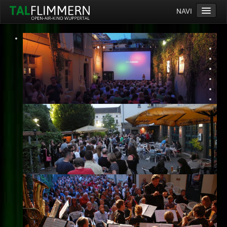
NAVI
Home
Programm
Service
Ticketinfos
Ort
Anreise
Wetter
Kinogutschein
Konzept
Archiv
Kontakt