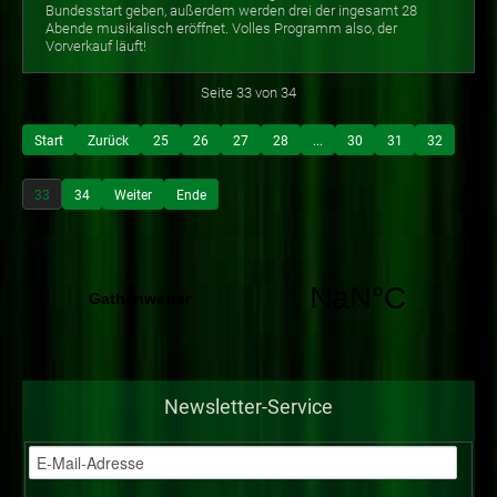
Bundesstart geben, außerdem werden drei der ingesamt 28
Abende musikalisch eröffnet. Volles Programm also, der
Vorverkauf läuft!
Seite 33 von 34
Start
Zurück
25
26
27
28
...
30
31
32
33
34
Weiter
Ende
Newsletter-Service