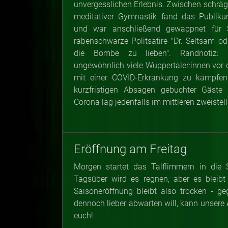
unvergesslichen Erlebnis. Zwischen schr
meditativer Gymnastik fand das Publiku
und war anschließend gewappnet für S
rabenschwarze Politsatire "Dr. Seltsam ode
die Bombe zu lieben". Randnotiz: O
ungewöhnlich viele Wuppertaler:innen vo
mit einer COVID-Erkrankung zu kämpfen
kurzfristigen Absagen gebuchter Gäste
Corona lag jedenfalls im mittleren zweistell
Eröffnung am Freitag
Morgen startet das Talflimmern in die S
Tagsüber wird es regnen, aber es bleib
Saisoneröffnung bleibt also trocken - 
dennoch lieber abwarten will, kann unsere
euch!