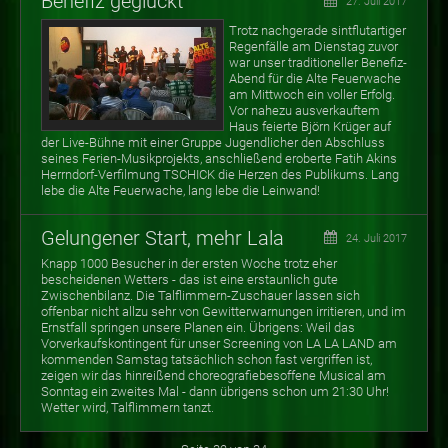
Benefiz geglückt
27. Juli 2017
Trotz nachgerade sintflutartiger
Regenfälle am Dienstag zuvor
war unser traditioneller Benefiz-
Abend für die Alte Feuerwache
am Mittwoch ein voller Erfolg.
Vor nahezu ausverkauftem
Haus feierte Björn Krüger auf
der Live-Bühne mit einer Gruppe Jugendlicher den Abschluss
seines Ferien-Musikprojekts, anschließend eroberte Fatih Akins
Herrndorf-Verfilmung TSCHICK die Herzen des Publikums. Lang
lebe die Alte Feuerwache, lang lebe die Leinwand!
Gelungener Start, mehr Lala
24. Juli 2017
Knapp 1000 Besucher in der ersten Woche trotz eher
bescheidenen Wetters - das ist eine erstaunlich gute
Zwischenbilanz. Die Talflimmern-Zuschauer lassen sich
offenbar nicht allzu sehr von Gewitterwarnungen irritieren, und im
Ernstfall springen unsere Planen ein. Übrigens: Weil das
Vorverkaufskontingent für unser Screening von LA LA LAND am
kommenden Samstag tatsächlich schon fast vergriffen ist,
zeigen wir das hinreißend choreografiebesoffene Musical am
Sonntag ein zweites Mal - dann übrigens schon um 21:30 Uhr!
Wetter wird, Talflimmern tanzt.