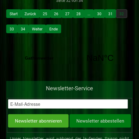
Seite 32 von 34
Start
Zurück
25
26
27
28
...
30
31
32
33
34
Weiter
Ende
Newsletter-Service
Unser Newsletter wird während der laufenden Saison nicht