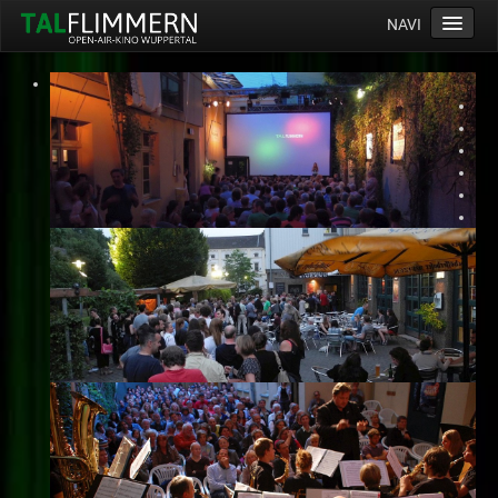
NAVI
Home
Programm
Service
Ticketinfos
Ort
Anreise
Wetter
Kinogutschein
Konzept
Archiv
Kontakt