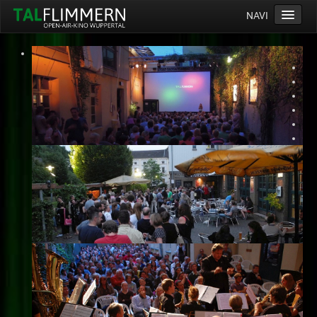
NAVI
Home
Programm
Service
Ticketinfos
Ort
Anreise
Wetter
Kinogutschein
Konzept
Archiv
Kontakt