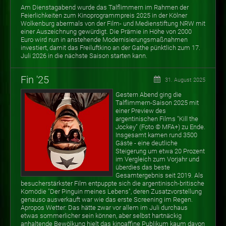
Am Dienstagabend wurde das Talflimmern im Rahmen der
Feierlichkeiten zum Kinoprogrammpreis 2025 in der Kölner
Wolkenburg abermals von der Film- und Medienstiftung NRW mit
einer Auszeichnung gewürdigt. Die Prämie in Höhe von 2000
Euro wird nun in anstehende Modernisierungsmaßnahmen
investiert, damit das Freiluftkino an der Gathe pünktlich zum 17.
Juli 2026 in die nächste Saison starten kann.
Fin '25
31. August 2025
Gestern Abend ging die
Talflimmern-Saison 2025 mit
einer Preview des
argentinischen Films "Kill the
Jockey" (Foto
©
MFA+) zu Ende.
Insgesamt kamen rund 3500
Gäste - eine deutliche
Steigerung um etwa 20 Prozent
im Vergleich zum Vorjahr und
überdies das beste
Gesamtergebnis seit 2019. Als
besucherstärkster Film entpuppte sich die argentinisch-britische
Komödie "Der Pinguin meines Lebens", deren Zusatzvorstellung
genauso ausverkauft war wie das erste Screening im Regen.
Apropos Wetter: Das hätte zwar vor allem im Juli durchaus
etwas sommerlicher sein können, aber selbst hartnäckig
anhaltende Bewölkung hielt das kinoaffine Publikum kaum davon