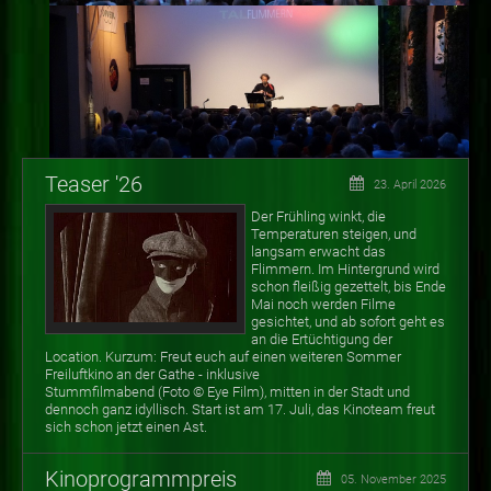
Teaser '26
23. April 2026
Der Frühling winkt, die
Temperaturen steigen, und
langsam erwacht das
Flimmern. Im Hintergrund wird
schon fleißig gezettelt, bis Ende
Mai noch werden Filme
gesichtet, und ab sofort geht es
an die Ertüchtigung der
Location. Kurzum: Freut euch auf einen weiteren Sommer
Freiluftkino an der Gathe - inklusive
Stummfilmabend (Foto
©
Eye Film), mitten in der Stadt und
dennoch ganz idyllisch. Start ist am 17. Juli, das Kinoteam freut
sich schon jetzt einen Ast.
Kinoprogrammpreis
05. November 2025