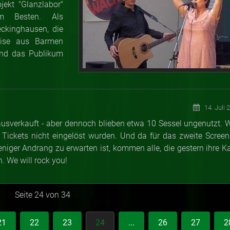
jekt "Glanzlabor"
zum Besten. Als
ckinghausen, die
reise aus Barmen
 und das Publikum
14. Juli 
verkauft - aber dennoch blieben etwa 10 Sessel ungenutzt. 
 Tickets nicht eingelöst wurden. Und da für das zweite Screen
niger Andrang zu erwarten ist, kommen alle, die gestern ihre Ka
n. We will rock you!
Seite 24 von 34
21
22
23
24
...
26
27
2