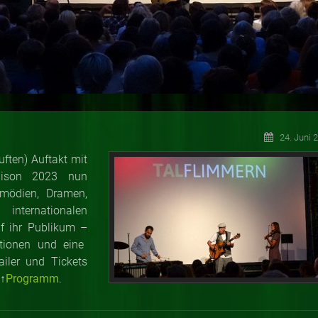
24. Juni 
ften) Auftakt mit
Saison 2023 nun
ödien, Dramen,
nternationalen
uf ihr Publikum
–
ationen und eine
iler und Tickets
 ↑
Programm
.