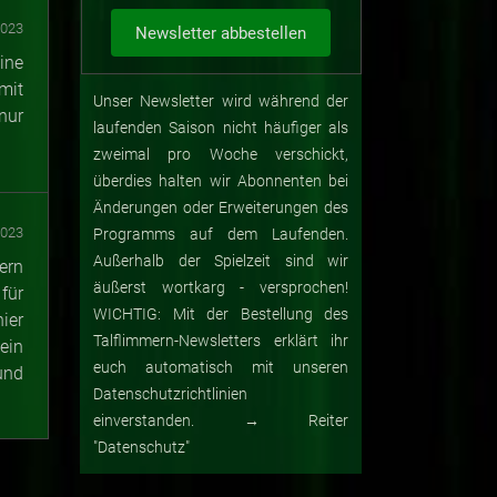
2023
line
mit
Unser Newsletter wird während der
nur
laufenden Saison nicht häufiger als
zweimal pro Woche verschickt,
überdies halten wir Abonnenten bei
Änderungen oder Erweiterungen des
2023
Programms auf dem Laufenden.
Außerhalb der Spielzeit sind wir
ern
äußerst wortkarg - versprochen!
für
WICHTIG: Mit der Bestellung des
ier
Talflimmern-Newsletters erklärt ihr
ein
euch automatisch mit unseren
und
Datenschutzrichtlinien
einverstanden. → Reiter
"Datenschutz"