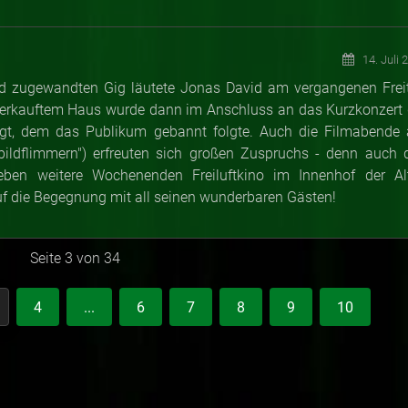
14. Juli 
 zugewandten Gig läutete Jonas David am vergangenen Frei
verkauftem Haus wurde dann im Anschluss an das Kurzkonzert 
zeigt, dem das Publikum gebannt folgte. Auch die Filmabende
bildflimmern") erfreuten sich großen Zuspruchs - denn auch 
eben weitere Wochenenden Freiluftkino im Innenhof der Al
uf die Begegnung mit all seinen wunderbaren Gästen!
Seite 3 von 34
4
...
6
7
8
9
10