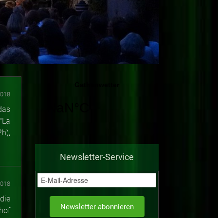
2018
das
"La
h),
Newsletter-Service
2018
die
hof