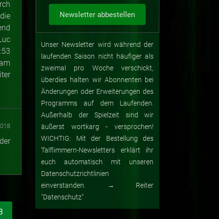
rch
die
end
Luc
Unser Newsletter wird während der
:53
laufenden Saison nicht häufiger als
 am
zweimal pro Woche verschickt,
ter
überdies halten wir Abonnenten bei
Änderungen oder Erweiterungen des
Programms auf dem Laufenden.
Außerhalb der Spielzeit sind wir
2018
äußerst wortkarg - versprochen!
WICHTIG: Mit der Bestellung des
der
Talflimmern-Newsletters erklärt ihr
euch automatisch mit unseren
Datenschutzrichtlinien
einverstanden. → Reiter
"Datenschutz"
3