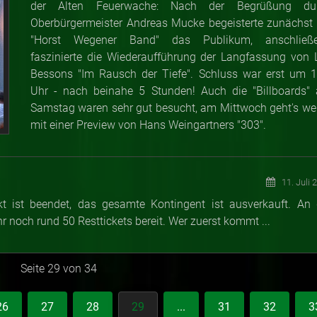
der Alten Feuerwache: Nach der Begrüßung du
Oberbürgermeister Andreas Mucke begeisterte zunächst 
"Horst Wegener Band" das Publikum, anschließ
faszinierte die Wiederaufführung der Langfassung von 
Bessons "Im Rausch der Tiefe". Schluss war erst um 1
Uhr - nach beinahe 5 Stunden! Auch die "Billboards"
Samstag waren sehr gut besucht, am Mittwoch geht's wei
mit einer Preview von Hans Weingartners "303".
11. Juli 
kt ist beendet, das gesamte Kontingent ist ausverkauft. An 
 noch rund 50 Resttickets bereit. Wer zuerst kommt ...
Seite 29 von 34
26
27
28
29
...
31
32
3