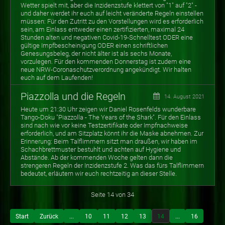
Wetter spielt mit, aber die Inzidenzstufe klettert von "1" auf "2" -
und daher werdet ihr euch auf leicht veränderte Regeln einstellen
müssen: Für den Zutritt zu den Vorstellungen wird es erforderlich
sein, am Einlass entweder einen zertifizierten, maximal 24
Stunden alten und negativen Covid-19-Schnelltest ODER eine
gültige Impfbescheinigung ODER einen schriftlichen
Genesungsbeleg, der nicht älter ist als sechs Monate,
vorzulegen. Für den kommenden Donnerstag ist zudem eine
neue NRW-Coronaschutzverordnung angekündigt. Wir halten
euch auf dem Laufenden!
Piazzolla und die Regeln
14. August 2021
Heute um 21:30 Uhr zeigen wir Daniel Rosenfelds wunderbare
Tango-Doku "Piazzolla - The Years of the Shark". Für den Einlass
sind nach wie vor keine Testzertifikate oder Impfnachweise
erforderlich, und am Sitzplatz könnt ihr die Maske abnehmen. Zur
Erinnerung: Beim Talflimmern sitzt man draußen, wir haben im
Schachbrettmuster bestuhlt und achten auf Hygiene und
Abstände. Ab der kommenden Woche gelten dann die
strengeren Regeln der Inzidenzstufe 2. Was das fürs Talflimmern
bedeutet, erläutern wir euch rechtzeitig an dieser Stelle.
Seite 14 von 34
Start
Zurück
...
10
11
12
13
14
...
16