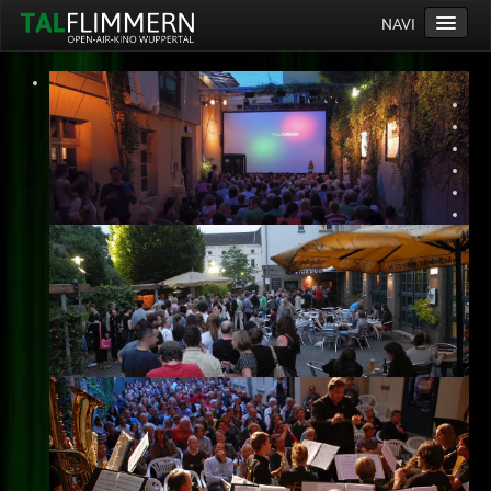
NAVI
Home
Programm
Service
Ticketinfos
Ort
Anreise
Wetter
Kinogutschein
Konzept
Archiv
Kontakt