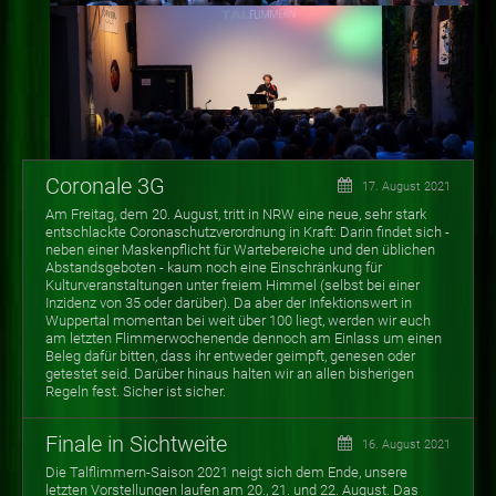
Coronale 3G
17. August 2021
Am Freitag, dem 20. August, tritt in NRW eine neue, sehr stark
entschlackte Coronaschutzverordnung in Kraft: Darin findet sich -
neben einer Maskenpflicht für Wartebereiche und den üblichen
Abstandsgeboten - kaum noch eine Einschränkung für
Kulturveranstaltungen unter freiem Himmel (selbst bei einer
Inzidenz von 35 oder darüber). Da aber der Infektionswert in
Wuppertal momentan bei weit über 100 liegt, werden wir euch
am letzten Flimmerwochenende dennoch am Einlass um einen
Beleg dafür bitten, dass ihr entweder geimpft, genesen oder
getestet seid. Darüber hinaus halten wir an allen bisherigen
Regeln fest. Sicher ist sicher.
Finale in Sichtweite
16. August 2021
Die Talflimmern-Saison 2021 neigt sich dem Ende, unsere
letzten Vorstellungen laufen am 20., 21. und 22. August. Das