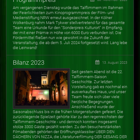
Am vergangenen Dienstag wurde das Talflimmern im Rahmen
der Feierlichkeiten zum Kinoprogrammpreis der Film- und
Medienstiftung NRW erneut ausgezeichnet. In der Kölner
Wolkenburg nahm Mark Tykwer stellvertretend für das gesamte
Team eine Urkunde für den "Sonderpreis Kulturort" in Empfang,
der mit einer Prämie in Höhe von 6000 Euro verbunden ist. Die
Fördermittel fließen nun wie gewohnt in die Zukunft der
Veranstaltung, die ab dem 5. Juli 2024 fortgesetzt wird. Lang lebe
die Leinwand!
Bilanz 2023
13. August 2023
Seit gestern Abend ist die 22.
Talflimmern-Saison
Geschichte. Zur letzten
Vorstellung gab es nochmal ein
ausverkauftes Haus, und unser
Team freute sich über viele
herzliche Begegnungen.
Anschließend wurde der
Saisonabschluss bis in die frühen Morgenstunden gefeiert. Die
zurückliegende Spielzeit gehörte klar zu den regenreichsten der
Talflimmern-Geschichte - und dennoch konnten insgesamt
stolze 3300 Gäste gezählt werden. Zu den besucherstärksten
Filmabenden gehörten der Eröffnungsklassiker ÜBER DEN
DÄCHERN VON NIZZA, die Literaturverfilmung DER GESANG DER