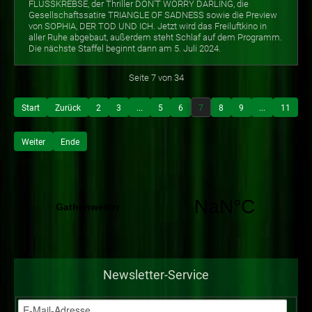
FLUSSKREBSE, der Thriller DON'T WORRY DARLING, die
Gesellschaftssatire TRIANGLE OF SADNESS sowie die Preview
von SOPHIA, DER TOD UND ICH. Jetzt wird das Freiluftkino in
aller Ruhe abgebaut, außerdem steht Schlaf auf dem Programm.
Die nächste Staffel beginnt dann am 5. Juli 2024.
Seite 7 von 34
Start
Zurück
2
3
...
5
6
7
8
9
...
11
Weiter
Ende
Newsletter-Service