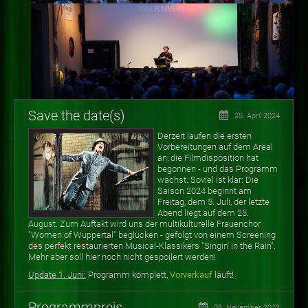
Save the date(s)
25. April 2024
Derzeit laufen die ersten
Vorbereitungen auf dem Areal
an, die Filmdisposition hat
begonnen - und das Programm
wächst. Soviel ist klar: Die
Saison 2024 beginnt am
Freitag, dem 5. Juli, der letzte
Abend liegt auf dem 25.
August. Zum Auftakt wird uns der multikulturelle Frauenchor
"Women of Wuppertal" beglücken - gefolgt von einem Screening
des perfekt restaurierten Musical-Klassikers "Singin' in the Rain".
Mehr aber soll hier noch nicht gespoilert werden!
Update 1. Juni:
Programm komplett,
Vorverkauf
läuft!
Programmpreis
08. November 2023