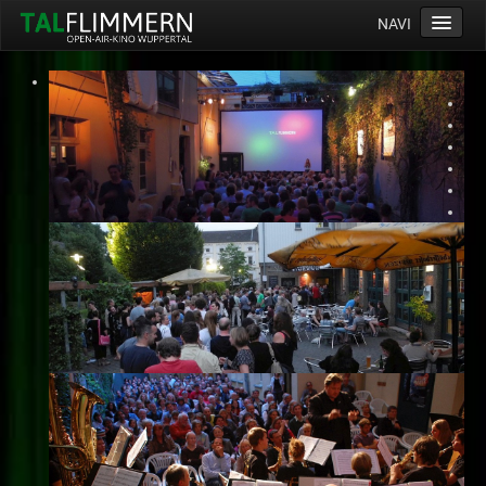
NAVI
Home
Programm
Service
Ticketinfos
Ort
Anreise
Wetter
Kinogutschein
Konzept
Archiv
Kontakt