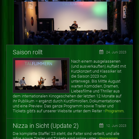
Saison rollt
24. Juni 2023
Nach einem ausgelassenen
(und ausverkauften) Auftakt mit
Kurzkonzert und Klassiker ist
die Saison 2023 nun
unterwegs. Bis Mitte August
warten
Komödien, Dramen,
Liebesfilme und Thriller aus
dem internationalen Kinogeschehen der letzten 12 Monate auf
ihr Publikum
–
ergänzt durch Kurzfilmrollen, Dokumentationen
und eine Preview. Das ganze Programm sowie Trailer und
Tickets gibt's auf unserer Website unter dem Reiter ↑
Programm
.
Nizza in Sicht (Update 2)
12. Juni 2023
Die komplette Staffel '23 steht, die Falter sind verteilt, und alle
Infos sowie Trailer und Tickets sind online unter ↑
Programm
.