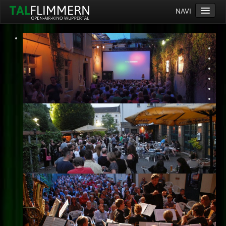
NAVI
Home
Programm
Service
Ticketinfos
Ort
Anreise
Wetter
Kinogutschein
Konzept
Archiv
Kontakt