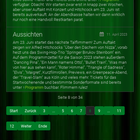
verfügbar. Obacht: Wir starten zwar erst in knapp zwei Wochen,
aber unser Auftakt mit Konzert und Hitchcock am 23. Juni ist
bereits ausverkauft. An der Abendkasse halten wir dann wirklich
nur noch eine Handvoll Restkarten parat.
Aussichten
11. April 2023
Am 23. Juni startet das nächste Talflimmern! Zum Auftakt
zeigen wir Alfred Hitchcocks "Über den Dächern von Nizza", vorab
heizt uns das Swing-Hop-Trio "Springer Birukov Steinborn" ein.
Auf dem Programmzettel für die Saison 2023 stehen außerdem
"Dancing Pina", "Ein Mann namens Otto", "Bullet Train", "Was man
von hier aus sehen kann", "Roter Himmel", "Triangle of Sadness",
"Elvis", "Maigret", Kurzfilmrollen, Previews, ein Greenpeace-Abend,
der "Travel-Slam" aus Köln und vieles mehr. Tickets für das
Startwochenende und bestimmte Sonderformate sind bereits
unter ↑
Programm
buchbar. Flimmern rulez!
Seite 8 von 34
Start
Zurück
3
...
5
6
7
8
9
...
11
12
Weiter
Ende