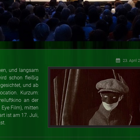
23. April 
igen, und langsam
rd schon fleißig
 gesichtet, und ab
Location. Kurzum:
eiluftkino an der
©
Eye Film), mitten
rt ist am 17. Juli,
Ast.