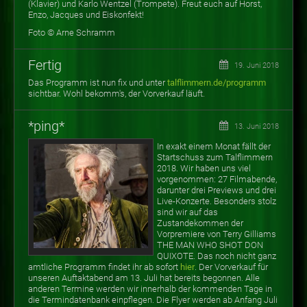
(Klavier) und Karlo Wentzel (Trompete). Freut euch auf Horst,
Enzo, Jacques und Eiskonfekt!
Foto © Arne Schramm
Fertig
19. Juni 2018
Das Programm ist nun fix und unter
talflimmern.de/programm
sichtbar. Wohl bekomm's, der Vorverkauf läuft.
*ping*
13. Juni 2018
In exakt einem Monat fällt der
Startschuss zum Talflimmern
2018. Wir haben uns viel
vorgenommen: 27 Filmabende,
darunter drei Previews und drei
Live-Konzerte. Besonders stolz
sind wir auf das
Zustandekommen der
Vorpremiere von Terry Gilliams
THE MAN WHO SHOT DON
QUIXOTE. Das noch nicht ganz
amtliche Programm findet ihr ab sofort
hier
. Der Vorverkauf für
unseren Auftaktabend am 13. Juli hat bereits begonnen. Alle
anderen Termine werden wir innerhalb der kommenden Tage in
die Termindatenbank einpflegen. Die Flyer werden ab Anfang Juli