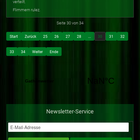
verteilt.
Flimmern rulez.
Seite 30 von 34
Start
Zurück
25
26
27
28
...
30
31
32
33
34
Weiter
Ende
Newsletter-Service