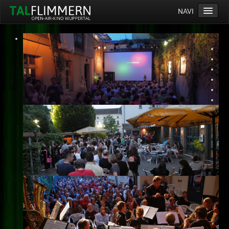
NAVI
Home
Programm
Service
Ticketinfos
Ort
Anreise
Wetter
Kinogutschein
Konzept
Archiv
Kontakt