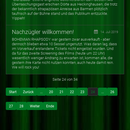
Überraschungsgast erschien Dörte aus Heckinghausen, die trotz
der bekanntlich strapaziösen Anreise aus Barmen plötzlich
taufrisch auf der Bühne stand und das Publikum entzückte.
Yippieh!
Nachzügler willkommen!
14. Juli 2019
BOHEMIAN RHAPSODY war gestern zwar ausverkauft - aber
dennoch blieben etwa 10 Sessel ungenutzt. Was daran lag, dass
im Vorverkauf erstandene Tickets nicht eingelöst wurden. Und
da für das zweite Screening des Films (heute um 22 Uhr)
wesentlich weniger Andrang zu erwarten ist, kommen alle, die
gestern ihre Karte nicht nutzen konnten, auch heute damit rein.
We will rock you!
Seite 24 von 34
Start
Zurück
...
20
21
22
23
24
...
26
27
28
Weiter
Ende