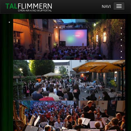
NAVI
Home
Programm
Service
Ticketinfos
Ort
Anreise
Wetter
Kinogutschein
Konzept
Archiv
Kontakt