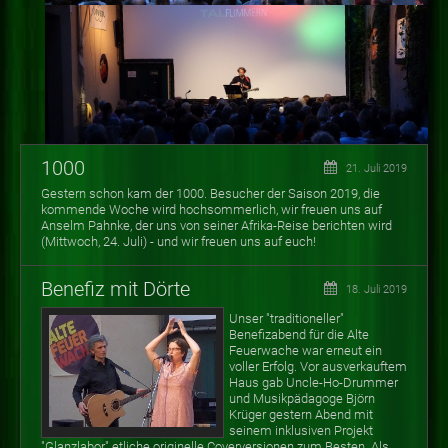
1000
21. Juli 2019
Gestern schon kam der 1000. Besucher der Saison 2019, die
kommende Woche wird hochsommerlich, wir freuen uns auf
Anselm Pahnke, der uns von seiner Afrika-Reise berichten wird
(Mittwoch, 24. Juli) - und wir freuen uns auf euch!
Benefiz mit Dörte
18. Juli 2019
Unser "traditioneller"
Benefizabend für die Alte
Feuerwache war erneut ein
voller Erfolg. Vor ausverkauftem
Haus gab Uncle-Ho-Drummer
und Musikpädagoge Björn
Krüger gestern Abend mit
seinem inklusiven Projekt
"Glanzlabor" etliche originelle Coverversionen zum Besten. Als