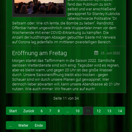
fand das Publikum zu sich
selbst und war anschließend
gewappnet für Stanley Kubricks
rabenschwarze Politsatire "Dr.
Seltsam oder: Wie ich lernte, die Bombe zu lieben". Randnotiz:
Offenbar hatten ungewöhnlich viele Wuppertaler:innen vor dem
Wochenende mit einer COVID-Erkrankung zu kämpfen. Die
Anzahl der kurzfristigen Absagen gebuchter Gäste mit Verweis
auf Corona lag jedenfalls im mittleren zweistelligen Bereich.
Eröffnung am Freitag
23. Juni 2022
Morgen startet das Talflimmern in die Saison 2022. Sämtliche
seriösen Wetterdienste sind sich einig: Tagsüber wird es regnen,
aber es bleibt warm, und gegen 20 Uhr ist das große Wasser
durch. Unsere Saisoneröffnung bleibt also trocken - gegen
Schauer sind wir durch unsere Planen gut gewappnet. Wer
dennoch lieber abwarten will, kann unsere Abendkasse ab 21 Uhr
nutzen. Wie auch immer: Wir freuen uns auf euch!
Seite 11 von 34
Start
Zurück
6
7
8
...
10
11
12
13
14
...
Weiter
Ende