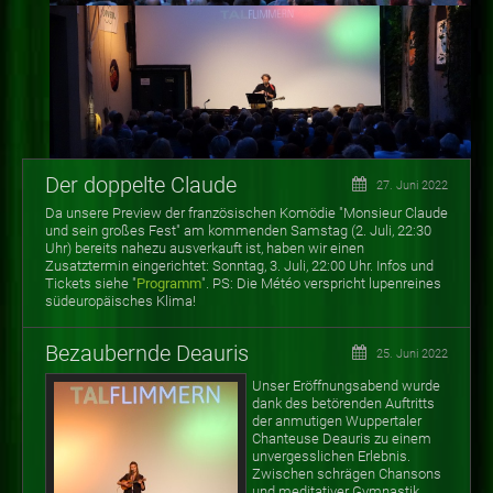
Der doppelte Claude
27. Juni 2022
Da unsere Preview der französischen Komödie "Monsieur Claude
und sein großes Fest" am kommenden Samstag (2. Juli, 22:30
Uhr) bereits nahezu ausverkauft ist, haben wir einen
Zusatztermin eingerichtet: Sonntag, 3. Juli, 22:00 Uhr. Infos und
Tickets siehe "
Programm
". PS: Die Météo verspricht lupenreines
südeuropäisches Klima!
Bezaubernde Deauris
25. Juni 2022
Unser Eröffnungsabend wurde
dank des betörenden Auftritts
der anmutigen Wuppertaler
Chanteuse Deauris zu einem
unvergesslichen Erlebnis.
Zwischen schrägen Chansons
und meditativer Gymnastik