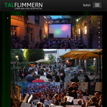
NAVI
Home
Programm
Service
Ticketinfos
Ort
Anreise
Wetter
Kinogutschein
Konzept
Archiv
Kontakt