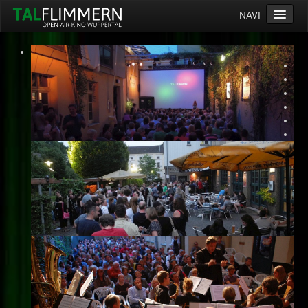
NAVI
Home
Programm
Service
Ticketinfos
Ort
Anreise
Wetter
Kinogutschein
Konzept
Archiv
Kontakt