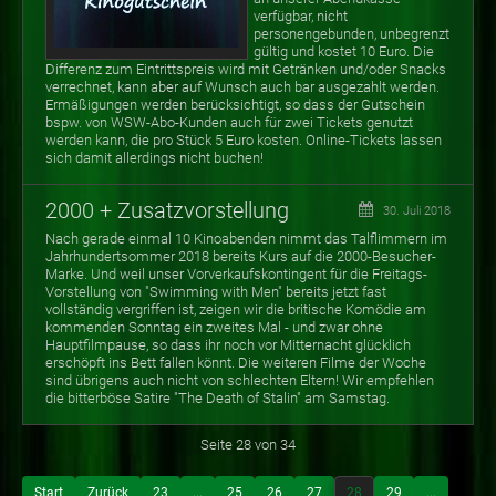
verfügbar, nicht
personengebunden, unbegrenzt
gültig und kostet 10 Euro. Die
Differenz zum Eintrittspreis wird mit Getränken und/oder Snacks
verrechnet, kann aber auf Wunsch auch bar ausgezahlt werden.
Ermäßigungen werden berücksichtigt, so dass der Gutschein
bspw. von WSW-Abo-Kunden auch für zwei Tickets genutzt
werden kann, die pro Stück 5 Euro kosten. Online-Tickets lassen
sich damit allerdings nicht buchen!
2000 + Zusatzvorstellung
30. Juli 2018
Nach gerade einmal 10 Kinoabenden nimmt das Talflimmern im
Jahrhundertsommer 2018 bereits Kurs auf die 2000-Besucher-
Marke. Und weil unser Vorverkaufskontingent für die Freitags-
Vorstellung von "Swimming with Men" bereits jetzt fast
vollständig vergriffen ist, zeigen wir die britische Komödie am
kommenden Sonntag ein zweites Mal - und zwar ohne
Hauptfilmpause, so dass ihr noch vor Mitternacht glücklich
erschöpft ins Bett fallen könnt. Die weiteren Filme der Woche
sind übrigens auch nicht von schlechten Eltern! Wir empfehlen
die bitterböse Satire "The Death of Stalin" am Samstag.
Seite 28 von 34
Start
Zurück
23
...
25
26
27
28
29
...