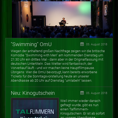
"Swimming" OmU
05. August 2018
Wegen der anhaltend großen Nachfrage zeigen wir die britische
Komödie "Swimming with Men" am kommenden Dienstag um
21:30 Uhr ein drittes Mal - dann aber in der Originalfassung mit
deutschen Untertiteln. Das Wetter wird fantastisch, der
Vorverkauf läuft - und wir machen keine Hauptfilmpause.
Übrigens: Wer die OmU bevorzugt, kann bereits erworbene
Tickets für die Sonntagsvorstellung heute an unserer
Abendkasse ab 20 Uhr auf Dienstag "umlabeln" lassen.
Neu: Kinogutschein
05. August 2018
Weil immer wieder danach
gefragt wurde, gibt es nun
einen Talflimmern-
Kinogutschein. Er ist ab sofort
an unserer Abendkasse